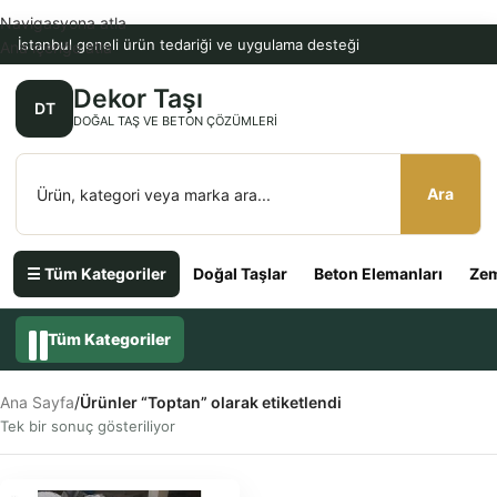
Navigasyona atla
İstanbul geneli ürün tedariği ve uygulama desteği
Ana içeriğe atla
Dekor Taşı
DT
DOĞAL TAŞ VE BETON ÇÖZÜMLERI
Ara
☰ Tüm Kategoriler
Doğal Taşlar
Beton Elemanları
Zem
Tüm Kategoriler
Ana Sayfa
/
Ürünler “Toptan” olarak etiketlendi
Tek bir sonuç gösteriliyor