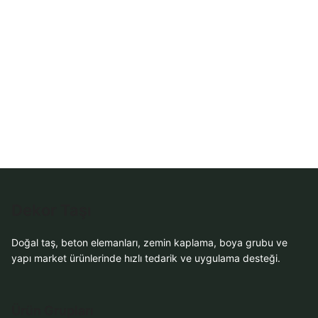
WhatsApp Teklif
Al
Dekor Taşı
Doğal taş, beton elemanları, zemin kaplama, boya grubu ve
yapı market ürünlerinde hızlı tedarik ve uygulama desteği.
Ürün Grupları