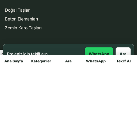
Doğal Taşlar
Beton Elemanları
Zemin Karo Taşları
Hizmetler
Projeniz için teklif alın
WhatsApp
Ara
Uygulama
Ana Sayfa
Kategoriler
Ara
WhatsApp
Teklif Al
Mağaza
Boya Badana
İletişim
0531 912 78 21
WhatsApp ile Teklif Al
info@dekortasi.com