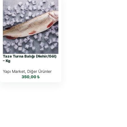
Taze Turna Balığı (Nehir/Göl)
– Kg
Yapı Market
,
Diğer Ürünler
350,00
₺
WhatsApp ile
Sipariş