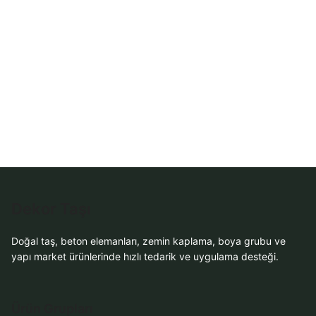
WhatsApp Teklif
Al
Dekor Taşı
Doğal taş, beton elemanları, zemin kaplama, boya grubu ve
yapı market ürünlerinde hızlı tedarik ve uygulama desteği.
Ürün Grupları