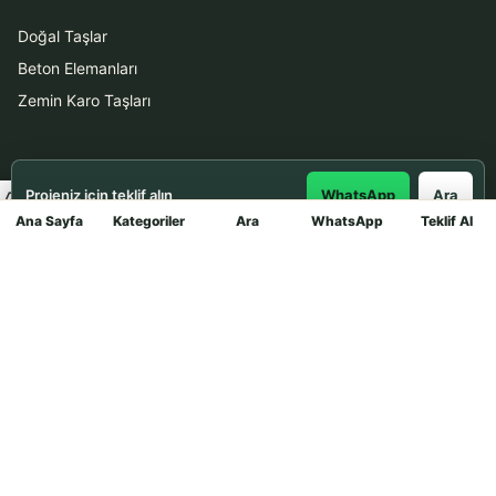
Doğal Taşlar
Beton Elemanları
Zemin Karo Taşları
Hizmetler
Projeniz için teklif alın
WhatsApp
Ara
Uygulama
Ana Sayfa
Kategoriler
Ara
WhatsApp
Teklif Al
Mağaza
Boya Badana
İletişim
0531 912 78 21
WhatsApp ile Teklif Al
info@dekortasi.com