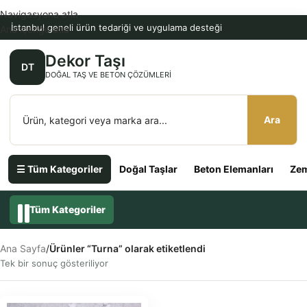
Navigasyona atla
İstanbul geneli ürün tedariği ve uygulama desteği
Ana içeriğe atla
Dekor Taşı
DT
DOĞAL TAŞ VE BETON ÇÖZÜMLERI
Ara
☰ Tüm Kategoriler
Doğal Taşlar
Beton Elemanları
Zem
Tüm Kategoriler
Ana Sayfa
/
Ürünler “Turna” olarak etiketlendi
Tek bir sonuç gösteriliyor