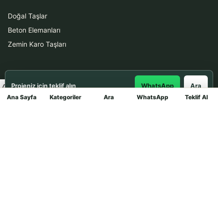
Doğal Taşlar
Beton Elemanları
Zemin Karo Taşları
Hizmetler
Projeniz için teklif alın
WhatsApp
Ara
Uygulama
Ana Sayfa
Kategoriler
Ara
WhatsApp
Teklif Al
Mağaza
Boya Badana
İletişim
0531 912 78 21
WhatsApp ile Teklif Al
info@dekortasi.com