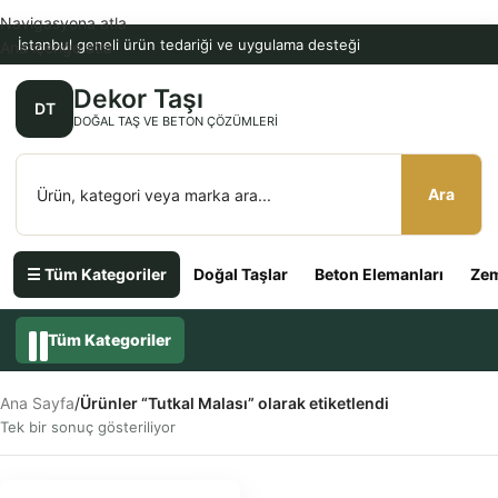
Navigasyona atla
İstanbul geneli ürün tedariği ve uygulama desteği
Ana içeriğe atla
Dekor Taşı
DT
DOĞAL TAŞ VE BETON ÇÖZÜMLERI
Ara
☰ Tüm Kategoriler
Doğal Taşlar
Beton Elemanları
Zem
Tüm Kategoriler
Ana Sayfa
/
Ürünler “Tutkal Malası” olarak etiketlendi
Tek bir sonuç gösteriliyor