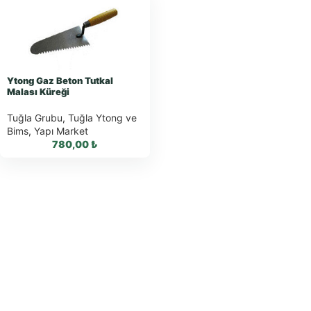
Ytong Gaz Beton Tutkal
Malası Küreği
Tuğla Grubu
,
Tuğla Ytong ve
Bims
,
Yapı Market
780,00
₺
WhatsApp ile
Sipariş
WhatsApp Teklif
Al