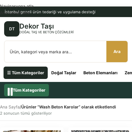
Navigasyona atla
İstanbul geneli ürün tedariği ve uygulama desteği
Ana içeriğe atla
Dekor Taşı
DT
DOĞAL TAŞ VE BETON ÇÖZÜMLERI
Ara
☰ Tüm Kategoriler
Doğal Taşlar
Beton Elemanları
Zem
Tüm Kategoriler
Ana Sayfa
/
Ürünler “Wash Beton Karolar” olarak etiketlendi
2 sonucun tümü gösteriliyor