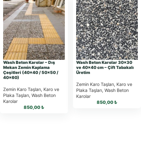
Wash Beton Karolar – Dış
Wash Beton Karolar 30×30
Mekan Zemin Kaplama
ve 40×40 cm – Çift Tabakalı
Çeşitleri (40×40 / 50×50 /
Üretim
40×60)
Zemin Karo Taşları
,
Karo ve
Zemin Karo Taşları
,
Karo ve
Plaka Taşları
,
Wash Beton
Plaka Taşları
,
Wash Beton
Karolar
Karolar
850,00
₺
850,00
₺
WhatsApp ile