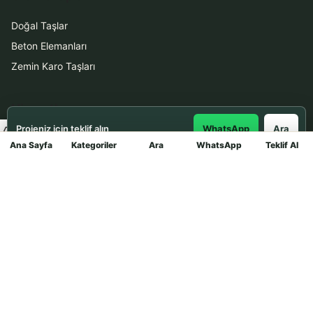
Doğal Taşlar
Beton Elemanları
Zemin Karo Taşları
Hizmetler
Projeniz için teklif alın
WhatsApp
Ara
Uygulama
Ana Sayfa
Kategoriler
Ara
WhatsApp
Teklif Al
Mağaza
Boya Badana
İletişim
0531 912 78 21
WhatsApp ile Teklif Al
info@dekortasi.com