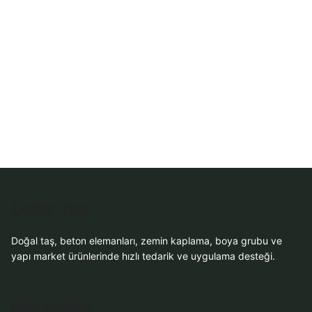
WhatsApp ile
Sipariş
Sipariş
WhatsApp Teklif
WhatsApp Teklif
Al
Al
Dekor Taşı
Doğal taş, beton elemanları, zemin kaplama, boya grubu ve
yapı market ürünlerinde hızlı tedarik ve uygulama desteği.
Ürün Grupları