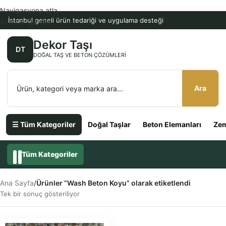
Navigasyona atla
İstanbul geneli ürün tedariği ve uygulama desteği
Ana içeriğe atla
Dekor Taşı
DT
DOĞAL TAŞ VE BETON ÇÖZÜMLERI
Ara
☰ Tüm Kategoriler
Doğal Taşlar
Beton Elemanları
Zem
Tüm Kategoriler
Ana Sayfa
/
Ürünler “Wash Beton Koyu” olarak etiketlendi
Tek bir sonuç gösteriliyor