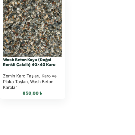
Wash Beton Koyu (Doğal
Renkli Çakıllı) 40×40 Karo
Zemin Karo Taşları
,
Karo ve
Plaka Taşları
,
Wash Beton
Karolar
850,00
₺
WhatsApp ile