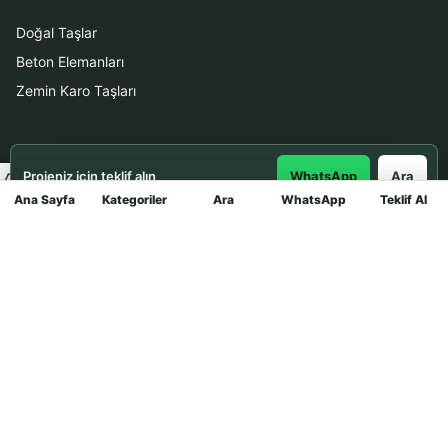
Doğal Taşlar
Beton Elemanları
Zemin Karo Taşları
Hizmetler
Projeniz için teklif alın
WhatsApp
Ara
Uygulama
Ana Sayfa
Kategoriler
Ara
WhatsApp
Teklif Al
Mağaza
Boya Badana
İletişim
0531 912 78 21
WhatsApp ile Teklif Al
info@dekortasi.com