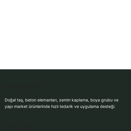
Sipariş
WhatsApp Teklif
Al
Dekor Taşı
Doğal taş, beton elemanları, zemin kaplama, boya grubu ve
yapı market ürünlerinde hızlı tedarik ve uygulama desteği.
Ürün Grupları