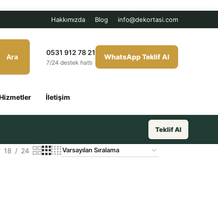
Hakkımızda
Blog
info@dekortasi.com
0531 912 78 21
Ara
WhatsApp Teklif Al
7/24 destek hattı
Hizmetler
İletişim
Teklif Al
18
24