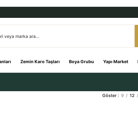
nları
Zemin Karo Taşları
Boya Grubu
Yapı Market
Göster
9
12