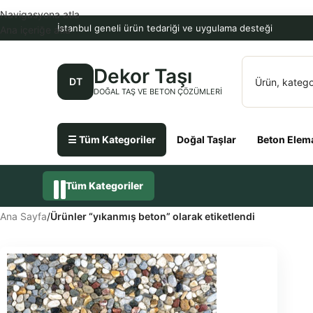
Navigasyona atla
İstanbul geneli ürün tedariği ve uygulama desteği
Ana içeriğe atla
Dekor Taşı
DT
DOĞAL TAŞ VE BETON ÇÖZÜMLERI
☰ Tüm Kategoriler
Doğal Taşlar
Beton Elema
Tüm Kategoriler
Ana Sayfa
/
Ürünler “yıkanmış beton” olarak etiketlendi