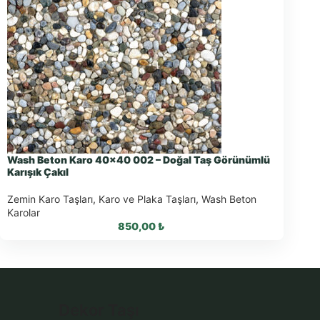
Wash Beton Karo 40×40 002 – Doğal Taş Görünümlü
Karışık Çakıl
Zemin Karo Taşları
,
Karo ve Plaka Taşları
,
Wash Beton
Karolar
850,00
₺
WhatsApp ile Sipariş
Dekor Taşı