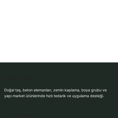
WhatsApp Teklif
Al
Dekor Taşı
Doğal taş, beton elemanları, zemin kaplama, boya grubu ve
yapı market ürünlerinde hızlı tedarik ve uygulama desteği.
Ürün Grupları