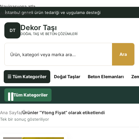
Navigasyona atla
İstanbul geneli ürün tedariği ve uygulama desteği
Ana içeriğe atla
Dekor Taşı
DT
DOĞAL TAŞ VE BETON ÇÖZÜMLERI
Ara
☰ Tüm Kategoriler
Doğal Taşlar
Beton Elemanları
Zem
Tüm Kategoriler
Ana Sayfa
/
Ürünler “Ytong Fiyat” olarak etiketlendi
Tek bir sonuç gösteriliyor