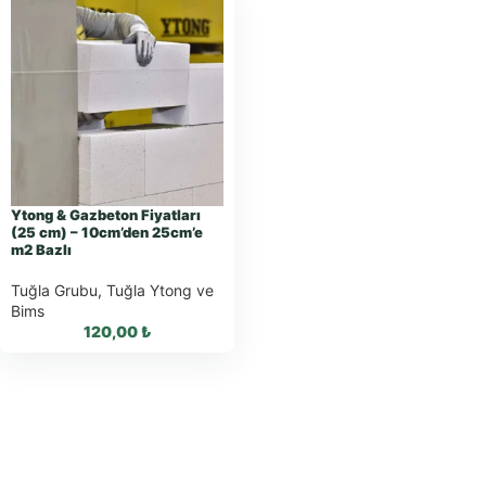
Ytong & Gazbeton Fiyatları
(25 cm) – 10cm’den 25cm’e
m2 Bazlı
Tuğla Grubu
,
Tuğla Ytong ve
Bims
120,00
₺
WhatsApp ile
Sipariş