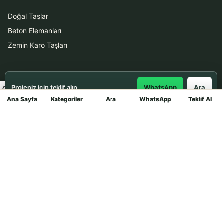
Doğal Taşlar
Beton Elemanları
Zemin Karo Taşları
Hizmetler
Projeniz için teklif alın
WhatsApp
Ara
Uygulama
Ana Sayfa
Kategoriler
Ara
WhatsApp
Teklif Al
Mağaza
Boya Badana
İletişim
0531 912 78 21
WhatsApp ile Teklif Al
info@dekortasi.com