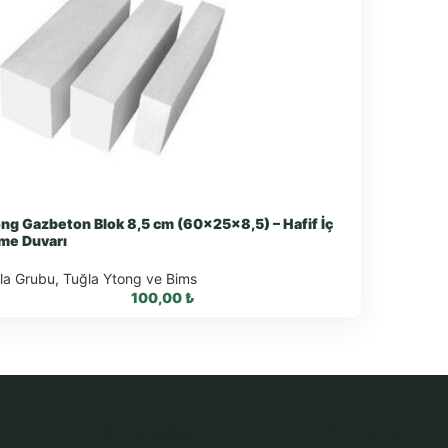
ng Gazbeton Blok 8,5 cm (60x25x8,5) – Hafif İç
me Duvarı
la Grubu
,
Tuğla Ytong ve Bims
100,00
₺
WhatsApp ile Sipariş
Ürün Grupları
Hizmetler