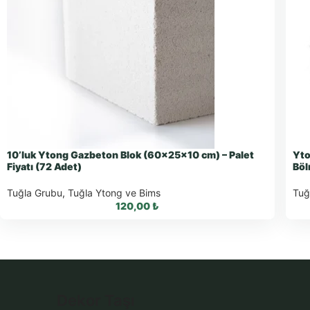
10’luk Ytong Gazbeton Blok (60x25x10 cm) – Palet
Yto
Fiyatı (72 Adet)
Böl
Tuğla Grubu
,
Tuğla Ytong ve Bims
Tuğ
120,00
₺
WhatsApp ile Sipariş
Dekor Taşı