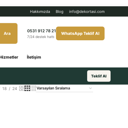
Hakkımızda
Blog
info@dekortasi.com
0531 912 78 21
Ara
WhatsApp Teklif Al
7/24 destek hattı
Hizmetler
İletişim
Teklif Al
18
24