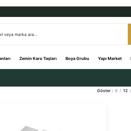
nları
Zemin Karo Taşları
Boya Grubu
Yapı Market
Göster
9
12