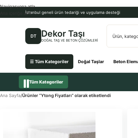
Navigasyona atla
İstanbul geneli ürün tedariği ve uygulama desteği
Ana içeriğe atla
Dekor Taşı
DT
DOĞAL TAŞ VE BETON ÇÖZÜMLERI
☰ Tüm Kategoriler
Doğal Taşlar
Beton Elema
Tüm Kategoriler
Ana Sayfa
/
Ürünler “Ytong Fiyatları” olarak etiketlendi