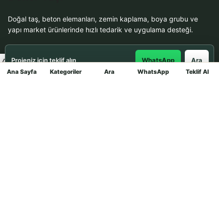
Doğal taş, beton elemanları, zemin kaplama, boya grubu ve
yapı market ürünlerinde hızlı tedarik ve uygulama desteği.
Projeniz için teklif alın
WhatsApp
Ara
Ürün Grupları
Ana Sayfa
Kategoriler
Ara
WhatsApp
Teklif Al
Mağaza
Doğal Taşlar
Beton Elemanları
Zemin Karo Taşları
Hizmetler
Uygulama
Boya Badana
İletişim