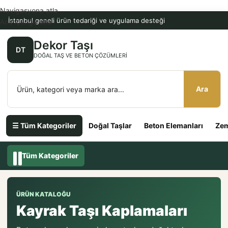
Navigasyona atla
İstanbul geneli ürün tedariği ve uygulama desteği
Ana içeriğe atla
Dekor Taşı
DT
DOĞAL TAŞ VE BETON ÇÖZÜMLERI
Ara
☰ Tüm Kategoriler
Doğal Taşlar
Beton Elemanları
Zem
Tüm Kategoriler
ÜRÜN KATALOĞU
Kayrak Taşı Kaplamaları