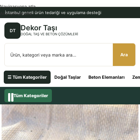
Navigasyona atla
İstanbul geneli ürün tedariği ve uygulama desteği
Ana içeriğe atla
Dekor Taşı
DT
DOĞAL TAŞ VE BETON ÇÖZÜMLERI
Ara
☰ Tüm Kategoriler
Doğal Taşlar
Beton Elemanları
Zem
Tüm Kategoriler