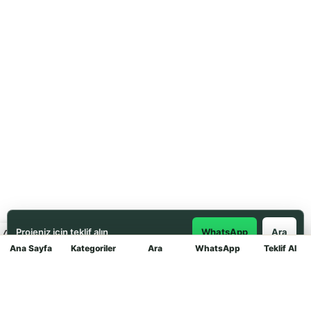
Projeniz için teklif alın
WhatsApp
Ara
Ana Sayfa
Kategoriler
Ara
WhatsApp
Teklif Al
Mağaza