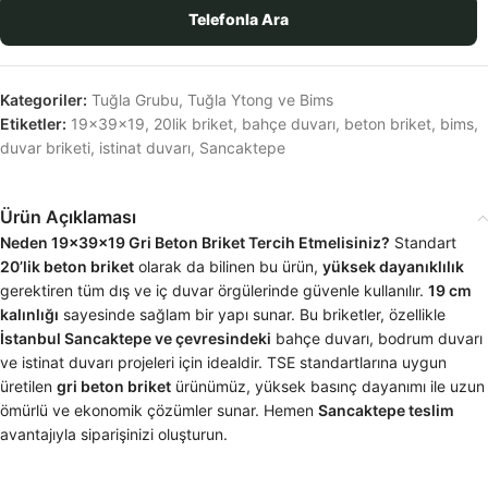
Telefonla Ara
Kategoriler:
Tuğla Grubu
,
Tuğla Ytong ve Bims
Etiketler:
19x39x19
,
20lik briket
,
bahçe duvarı
,
beton briket
,
bims
,
duvar briketi
,
istinat duvarı
,
Sancaktepe
Ürün Açıklaması
Neden 19x39x19 Gri Beton Briket Tercih Etmelisiniz?
Standart
20’lik beton briket
olarak da bilinen bu ürün,
yüksek dayanıklılık
gerektiren tüm dış ve iç duvar örgülerinde güvenle kullanılır.
19 cm
kalınlığı
sayesinde sağlam bir yapı sunar. Bu briketler, özellikle
İstanbul Sancaktepe ve çevresindeki
bahçe duvarı, bodrum duvarı
ve istinat duvarı projeleri için idealdir. TSE standartlarına uygun
üretilen
gri beton briket
ürünümüz, yüksek basınç dayanımı ile uzun
ömürlü ve ekonomik çözümler sunar. Hemen
Sancaktepe teslim
avantajıyla siparişinizi oluşturun.