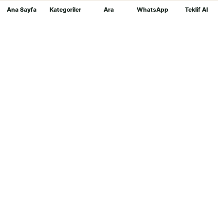
Ana Sayfa
Kategoriler
Ara
WhatsApp
Teklif Al
Mağaza