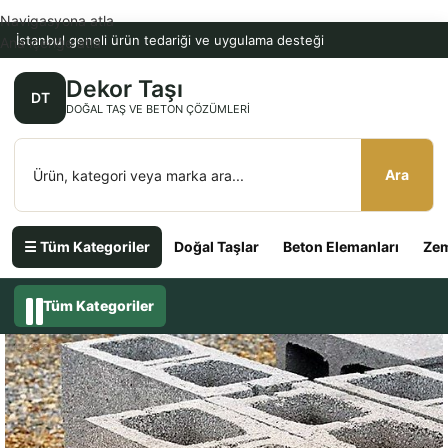
Navigasyona atla
İstanbul geneli ürün tedariği ve uygulama desteği
Ana içeriğe atla
Dekor Taşı
DT
DOĞAL TAŞ VE BETON ÇÖZÜMLERI
Ara
☰ Tüm Kategoriler
Doğal Taşlar
Beton Elemanları
Zem
Tüm Kategoriler