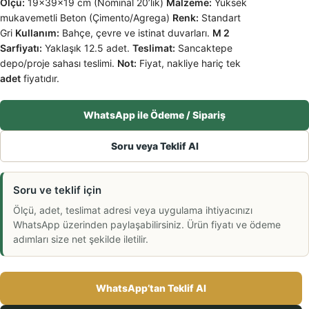
Ölçü:
19x39x19 cm (Nominal 20’lik)
Malzeme:
Yüksek
mukavemetli Beton (Çimento/Agrega)
Renk:
Standart
Gri
Kullanım:
Bahçe, çevre ve istinat duvarları.
M
2
Sarfiyatı:
Yaklaşık 12.5 adet.
Teslimat:
Sancaktepe
depo/proje sahası teslimi.
Not:
Fiyat, nakliye hariç tek
adet
fiyatıdır.
WhatsApp ile Ödeme / Sipariş
Soru veya Teklif Al
Soru ve teklif için
Ölçü, adet, teslimat adresi veya uygulama ihtiyacınızı
WhatsApp üzerinden paylaşabilirsiniz. Ürün fiyatı ve ödeme
adımları size net şekilde iletilir.
WhatsApp’tan Teklif Al