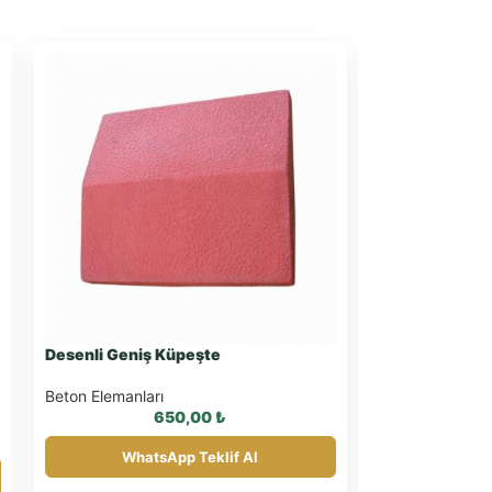
Desenli Geniş Küpeşte
Desenli Uzun 
Beton Elemanları
Beton Elemanlar
650,00
₺
WhatsApp Teklif Al
What
1 Adet Fiyatıdır.