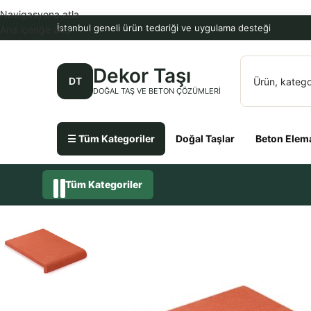
Navigasyona atla
İstanbul geneli ürün tedariği ve uygulama desteği
Ana içeriğe atla
Dekor Taşı
DT
DOĞAL TAŞ VE BETON ÇÖZÜMLERI
☰ Tüm Kategoriler
Doğal Taşlar
Beton Elema
Tüm Kategoriler