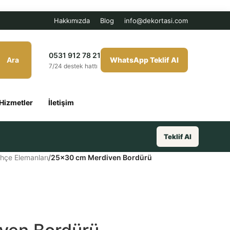
Hakkımızda
Blog
info@dekortasi.com
0531 912 78 21
Ara
WhatsApp Teklif Al
7/24 destek hattı
Hizmetler
İletişim
Teklif Al
hçe Elemanları
/
25×30 cm Merdiven Bordürü