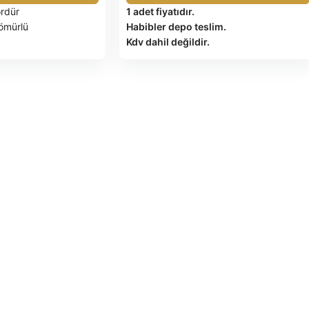
ordür
1 adet fiyatıdır.
ömürlü
Habibler depo teslim.
Kdv dahil değildir.
u seçenekleri
Ölçü (cm)
:
30x8x1
 teslim.
IZA K.D.V. DAHİL
Malzeme:
Beton
Boyut:
30 cm x 8 cm x 1 cm
EDİLEN ÜRÜNLER
Ağırlık:
2 Kg
cel palet fiyatı için
Miktar:
10 Adet/m²
OLARAK İADE
Yüzey:
Düz
 İADE FATURASIYLA
Renk:
Gri, antrasit, kahverengi
Dayanıklılık:
Dış etkilere dayanıklı,
düşük su emme oranı, donmaz, ışıktan
İPARİŞE İSTİNADEN
etkilenmez
Kullanım Alanları:
Bahçe ve parklarda
 ÖDEMELİ NAKİT –
yolları, çiçek tarhlarını ve diğer alanları
N SEVK YERİNDE 2
ayırmak
EKLETİLMESİ
TL/SAAT BEKLEME