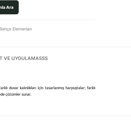
nla Ara
Bahçe Elemanları
T VE UYGULAMA
SSS
lı duvar kalınlıkları için tasarlanmış harpuştalar; farklı
zede çözümler sunar.