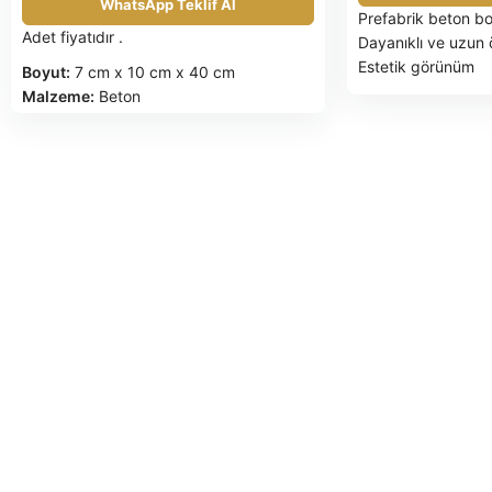
WhatsApp Teklif Al
Prefabrik beton b
Adet fiyatıdır .
Dayanıklı ve uzun 
Estetik görünüm
Boyut:
7 cm x 10 cm x 40 cm
Kolay kurulum
Malzeme:
Beton
Farklı renk ve dok
Renk:
Kırmızı
1 Adet fiyatıdır.
Ağırlık:
25 kg /Adet
Arnavutköy fabrika
Kullanım Alanları:
Bahçe kenarları,
BİRİM FİYATLARIM
duvarlar, kaldırımlar
DEĞİLDİR.
Palet Miktarı:
1 Palet 80 adet
PALET İLE SEVK 
almaktadır.
FATURA EDİLİR
Gün
Ürün Tanımı
tıklayınız.
SAĞLAM 
Limonluk bordür bahçe kenarlarında
EDİLEN PALETLER
ince yapısı ile tercih edilen dekoratif bir
İade yapılacaktır.
bordür ' dür.
TESLİM SÜRESİ: S
Uygulama Alanları
BİLDİRİLECEKTİR.
Bahçe kenarları
ÖDEME ŞEKLİ: ÖN
Özellikleri
NAKLİYE ARACINI
SAATTEN FAZLA B
Sulu çelik kalıp lar ile dökülür kırmızı ve
DURUMUNDA 500 
gri renk mevcuttur diğer renklerde