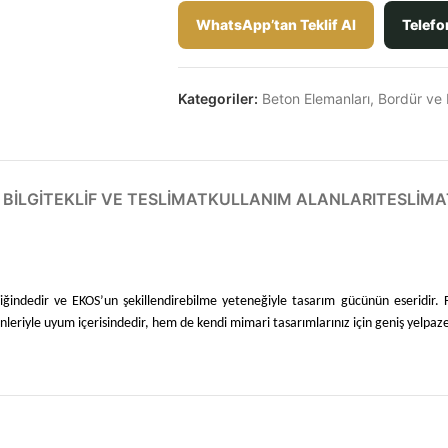
WhatsApp’tan Teklif Al
Telefo
Kategoriler:
Beton Elemanları
,
Bordür ve 
BILGI
TEKLIF VE TESLIMAT
KULLANIM ALANLARI
TESLIMA
ndedir ve EKOS’un şekillendirebilme yeteneğiyle tasarım gücünün eseridir. Fark
leriyle uyum içerisindedir, hem de kendi mimari tasarımlarınız için geniş yelpa