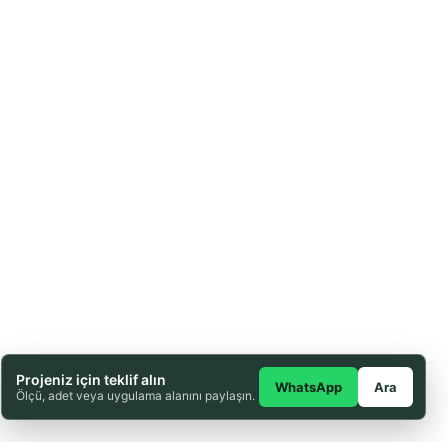
Kırmızı 25 metr
Projeniz için teklif alın
WhatsApp
Ara
Ölçü, adet veya uygulama alanını paylaşın.
Ürün Tanımı