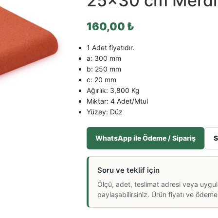
25×30 cm Merdi
160,00
₺
1 Adet fiyatıdır.
a: 300 mm
b: 250 mm
c: 20 mm
Ağırlık: 3,800 Kg
Miktar: 4 Adet/Mtul
Yüzey: Düz
WhatsApp ile Ödeme / Sipariş
S
Soru ve teklif için
Ölçü, adet, teslimat adresi veya uygu
paylaşabilirsiniz. Ürün fiyatı ve ödeme a