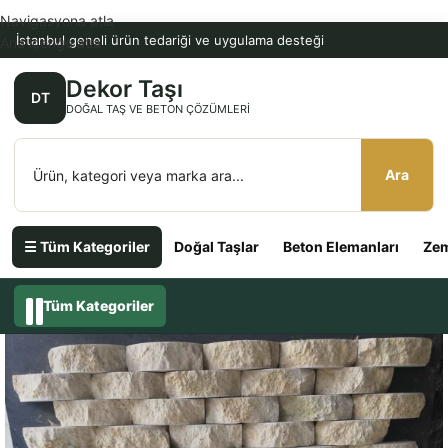
Navigasyona atla
İstanbul geneli ürün tedariği ve uygulama desteği
Ana içeriğe atla
Dekor Taşı
DT
DOĞAL TAŞ VE BETON ÇÖZÜMLERI
Ara
☰ Tüm Kategoriler
Doğal Taşlar
Beton Elemanları
Zem
Tüm Kategoriler