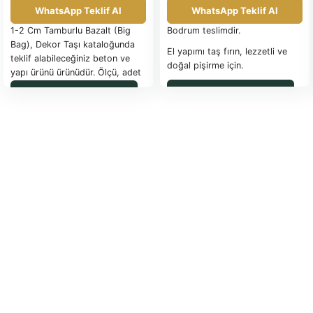
WhatsApp Teklif Al
WhatsApp Teklif Al
1-2 Cm Tamburlu Bazalt (Big
Bodrum teslimdir.
Bag), Dekor Taşı kataloğunda
El yapımı taş fırın, lezzetli ve
teklif alabileceğiniz beton ve
doğal pişirme için.
yapı ürünü ürünüdür. Ölçü, adet
ve uygulama detayları için
WhatsApp ile Sipariş
WhatsApp ile Sipariş
WhatsApp üzerinden bilgi
isteyebilirsiniz.