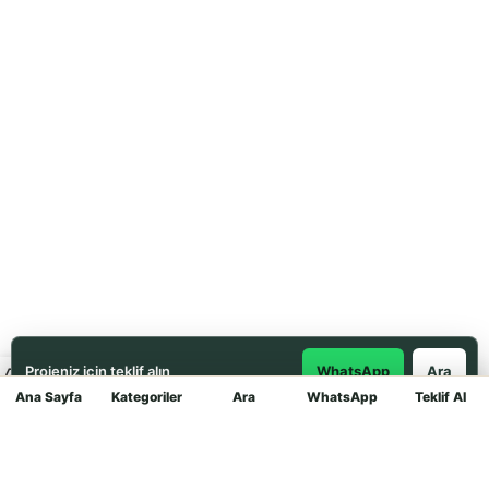
Projeniz için teklif alın
WhatsApp
Ara
Ana Sayfa
Kategoriler
Ara
WhatsApp
Teklif Al
Mağaza