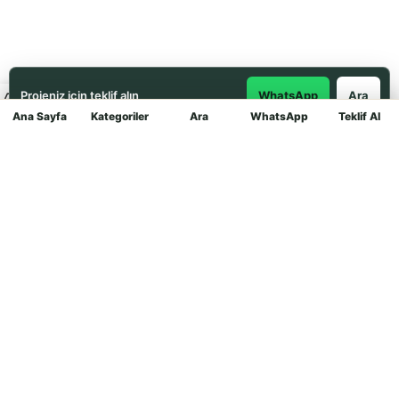
Projeniz için teklif alın
WhatsApp
Ara
Ana Sayfa
Kategoriler
Ara
WhatsApp
Teklif Al
Mağaza