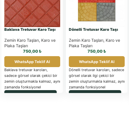
Baklava Tretuvar Karo Taşı
Dönelli Tretuvar Karo Taşı
Zemin Karo Taşları
,
Karo ve
Zemin Karo Taşları
,
Karo ve
Plaka Taşları
Plaka Taşları
750,00
₺
750,00
₺
WhatsApp Teklif Al
WhatsApp Teklif Al
Baklava tretuvar karoları,
Dönelli tretuvar karoları, sadece
sadece görsel olarak çekici bir
görsel olarak ilgi çekici bir
zemin oluşturmakla kalmaz, aynı
zemin oluşturmakla kalmaz, aynı
zamanda fonksiyonel
zamanda fonksiyonel
özellikleriyle de öne çıkar. Farklı
özellikleriyle de öne çıkar. Farklı
WhatsApp ile Sipariş
WhatsApp ile Sipariş
renk ve boyut seçenekleriyle
renk seçenekleriyle sunulan bu
sunulan bu karolar, her türlü
karolar, her türlü peyzaj
peyzaj düzenlemesine uyum
düzenlemesine uyum sağlayarak
sağlayarak estetik bütünlüğü
estetik bütünlüğü korur.
korur. Özellikle modern ve klasik
Özellikle çağdaş ve dinamik
tasarım anlayışlarını
tasarım anlayışını benimseyenler