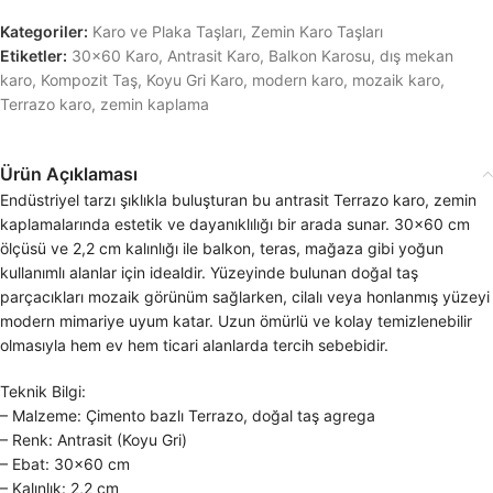
Kategoriler:
Karo ve Plaka Taşları
,
Zemin Karo Taşları
Etiketler:
30x60 Karo
,
Antrasit Karo
,
Balkon Karosu
,
dış mekan
karo
,
Kompozit Taş
,
Koyu Gri Karo
,
modern karo
,
mozaik karo
,
Terrazo karo
,
zemin kaplama
Ürün Açıklaması
Endüstriyel tarzı şıklıkla buluşturan bu antrasit Terrazo karo, zemin
kaplamalarında estetik ve dayanıklılığı bir arada sunar. 30×60 cm
ölçüsü ve 2,2 cm kalınlığı ile balkon, teras, mağaza gibi yoğun
kullanımlı alanlar için idealdir. Yüzeyinde bulunan doğal taş
parçacıkları mozaik görünüm sağlarken, cilalı veya honlanmış yüzeyi
modern mimariye uyum katar. Uzun ömürlü ve kolay temizlenebilir
olmasıyla hem ev hem ticari alanlarda tercih sebebidir.
Teknik Bilgi:
– Malzeme: Çimento bazlı Terrazo, doğal taş agrega
– Renk: Antrasit (Koyu Gri)
– Ebat: 30×60 cm
– Kalınlık: 2,2 cm