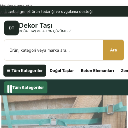
Navigasyona atla
İstanbul geneli ürün tedariği ve uygulama desteği
Ana içeriğe atla
Dekor Taşı
DT
DOĞAL TAŞ VE BETON ÇÖZÜMLERI
Ara
☰ Tüm Kategoriler
Doğal Taşlar
Beton Elemanları
Zem
Tüm Kategoriler