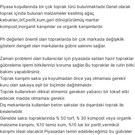
Piyasa koşullarında bir çok toprak türü bulunmaktadır.Genel olarak
toprak içinde bulunan malzemeler kesilmiş ağaç
kabukları,örf,perlit,kum,geri dönüştürülmüş mantar
kompost,inorganit karışımlar ve organik karışımlardır.
Ph değerleri önemli olan topraklarda bir çok markada değişiklik
gösterir dengeli olan markalarda gübre salınımı sağlar.
Zaman problemi olan kullanıcılar için piyasada satılan hazır topraklar
gübreleme işlemi bitkilerinizi koruma sağlar.Bu topraklar ile rutin bitki
bakımı yapabilirsiniz.
Toprak karışımı saksı ya koyulmadan önce yaş olmaması gerekir
kuru olan saksıya eşit bir biçimde dağıtılmalıdır.
Toprak kullanırken dikkat etmemiz gereken yabancı bir toksit etki
edecek madde olmaması gerekir.
Dış mekanlarda kullanılan beton saksılar da dışardaki toprak ile
beslenebilir.
Genelde saksı topraklarında % 50 torf, % 30 kompost veya organik
malzeme karışımı, %10 temiz kum, %10 luk bir perlit,vermiküt
karışımı ideal olacaktır.Piyasadan temin edebileceğimiz bu gübreler