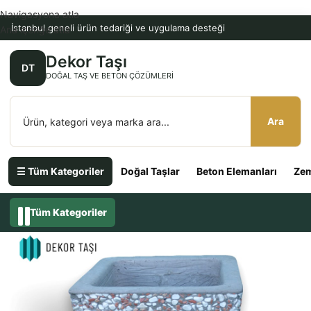
Navigasyona atla
İstanbul geneli ürün tedariği ve uygulama desteği
Ana içeriğe atla
Dekor Taşı
DT
DOĞAL TAŞ VE BETON ÇÖZÜMLERI
Ara
☰ Tüm Kategoriler
Doğal Taşlar
Beton Elemanları
Zem
Tüm Kategoriler