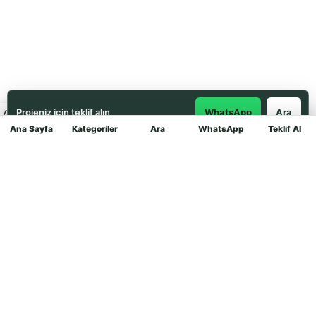
Projeniz için teklif alın
WhatsApp
Ara
Ana Sayfa
Kategoriler
Ara
WhatsApp
Teklif Al
Mağaza