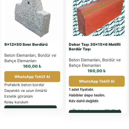
9x12x50 Sınır Bordürü
Dekor Taşı 30x15x6 Motifli
Bordür Taşı
Beton Elemanları
,
Bordür ve
Beton Elemanları
,
Bordür ve
Bahçe Elemanları
Bahçe Elemanları
160,00
₺
160,00
₺
WhatsApp Teklif Al
WhatsApp Teklif Al
Prefabrik beton bordür
1 adet fiyatıdır.
Dayanıklı ve uzun ömürlü
Habibler depo teslim.
Estetik görünüm
Kdv dahil değildir.
Kolay kurulum
Farklı renk ve doku seçenekleri
WhatsApp ile Sipariş
Ölçü (cm)
:
30x15x6
1 Adet fiyatıdır.
WhatsApp ile Sipariş
Arnavutköy fabrika teslim.
BİRİM FİYATLARIMIZA K.D.V.