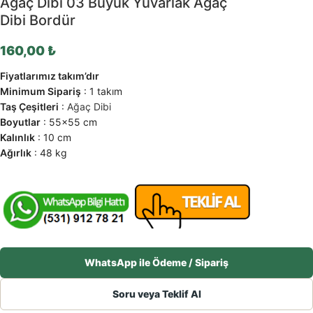
Agaç Dibi 03 Büyük Yuvarlak Ağaç
Dibi Bordür
160,00
₺
Fiyatlarımız takım’dır
Minimum Sipariş
: 1 takım
Taş Çeşitleri
:
Ağaç Dibi
Boyutlar
: 55×55 cm
Kalınlık
: 10 cm
Ağırlık
: 48 kg
WhatsApp ile Ödeme / Sipariş
Soru veya Teklif Al