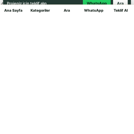
Projeniz için teklif alın
WhatsApp
Ara
Ana Sayfa
Kategoriler
Ara
WhatsApp
Teklif Al
Mağaza