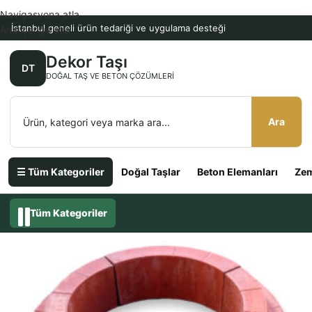
Navigasyona atla
İstanbul geneli ürün tedariği ve uygulama desteği
Ana içeriğe atla
Dekor Taşı
DT
DOĞAL TAŞ VE BETON ÇÖZÜMLERI
Ara
☰ Tüm Kategoriler
Doğal Taşlar
Beton Elemanları
Zem
Tüm Kategoriler