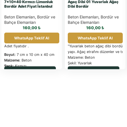
7x10x40 Kırmızı Limonluk
Agaç Dibi 01 Yuvarlak Ağaç
Bordür Adet Fiyat İstanbul
Dibi Bordür
Beton Elemanları
,
Bordür ve
Beton Elemanları
,
Bordür ve
Bahçe Elemanları
Bahçe Elemanları
160,00
₺
160,00
₺
WhatsApp Teklif Al
WhatsApp Teklif Al
Adet fiyatıdır .
"Yuvarlak beton ağaç dibi bordürü, 
yapı. Ağaç etrafını düzenler ve top
Boyut:
7 cm x 10 cm x 40 cm
Malzeme: Beton
Malzeme:
Beton
Şekil: Yuvarlak
Renk:
Kırmızı
Renk: Kırmızı (veya müşteri talebin
WhatsApp ile Sipariş
WhatsApp ile Sipariş
Ağırlık:
25 kg /Adet
Boyut: 45 cm çağ
Kullanım Alanları:
Bahçe
Ağırlık: 10 Kg
kenarları, duvarlar, kaldırımlar
Kullanım Alanları: Parklar, bahçeler,
Palet Miktarı:
1 Palet 80 adet
almaktadır.
Ürün Tanımı
Limonluk bordür bahçe
kenarlarında ince yapısı ile
tercih edilen dekoratif bir
bordür ' dür.