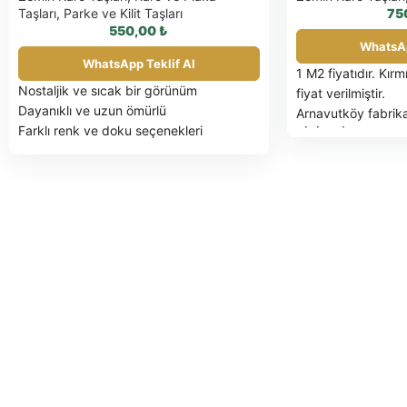
Taşları
,
Parke ve Kilit Taşları
75
550,00
₺
WhatsAp
WhatsApp Teklif Al
1 M2 fiyatıdır. Kır
Nostaljik ve sıcak bir görünüm
fiyat verilmiştir.
Dayanıklı ve uzun ömürlü
Arnavutköy fabrika
Farklı renk ve doku seçenekleri
BİRİM FİYATLARIM
Kolay uygulama
DEĞİLDİR.
Tarihi ve modern mekanlar için uygun
PALET İLE SEVK 
1 M2 fiyatıdır.
FATURA EDİLİR
Gün
8 CM Siyah ve Beyaz kumlamalı olan
tıklayınız.
SAĞLAM
antik ve begonit ölçüler için geçerli
EDİLEN PALETLER
fiyatımızdır.
İade yapılacaktır.
Arnavutköy fabrika teslim.
TESLİM SÜRESİ: S
BİRİM FİYATLARIMIZA K.D.V. DAHİL
BİLDİRİLECEKTİR.
DEĞİLDİR.
ÖDEME ŞEKLİ: ÖN
PALET İLE SEVK EDİLEN ÜRÜNLER
FATURA EDİLİR
Güncel palet fiyatı için
NAKLİYE ARACINI
tıklayınız.
SAĞLAM OLARAK İADE
SAATTEN FAZLA B
EDİLEN PALETLER İADE FATURASIYLA
DURUMUNDA 500 