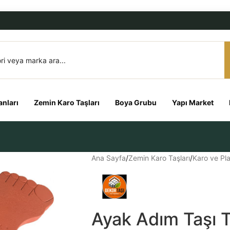
nları
Zemin Karo Taşları
Boya Grubu
Yapı Market
Ana Sayfa
/
Zemin Karo Taşları
/
Karo ve Pla
Ayak Adım Taşı 