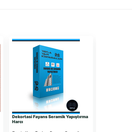
Dekortasi Fayans Seramik Yapıştırma
Granit Mermer 
Harcı
Zemin Karo Taşl