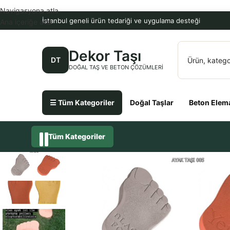
Navigasyona atla
İstanbul geneli ürün tedariği ve uygulama desteği
Ana içeriğe atla
Dekor Taşı
DT
DOĞAL TAŞ VE BETON ÇÖZÜMLERI
☰ Tüm Kategoriler
Doğal Taşlar
Beton Elema
Tüm Kategoriler