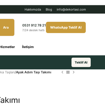
Hakkımızda
Blog
info@dekortasi.com
0531 912 78 21
Ara
WhatsApp Teklif Al
7/24 destek hattı
Hizmetler
İletişim
Teklif Al
ka Taşları
/
Ayak Adım Taşı Takımı
Takımı