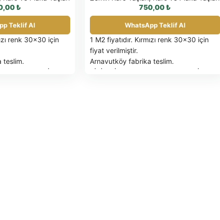
0,00
₺
750,00
₺
p Teklif Al
WhatsApp Teklif Al
mızı renk 30×30 için
1 M2 fiyatıdır. Kırmızı renk 30×30 için
fiyat verilmiştir.
 teslim.
Arnavutköy fabrika teslim.
IZA K.D.V. DAHİL
BİRİM FİYATLARIMIZA K.D.V. DAHİL
DEĞİLDİR.
EDİLEN ÜRÜNLER
PALET İLE SEVK EDİLEN ÜRÜNLER
cel palet fiyatı için
FATURA EDİLİR
Güncel palet fiyatı için
 OLARAK İADE
tıklayınız.
SAĞLAM OLARAK İADE
 İADE FATURASIYLA
EDİLEN PALETLER İADE FATURASIYLA
İade yapılacaktır.
İPARİŞE İSTİNADEN
TESLİM SÜRESİ: SİPARİŞE İSTİNADEN
BİLDİRİLECEKTİR.
 ÖDEMELİ NAKİT –
ÖDEME ŞEKLİ: ÖN ÖDEMELİ NAKİT –
N SEVK YERİNDE 2
NAKLİYE ARACININ SEVK YERİNDE 2
EKLETİLMESİ
SAATTEN FAZLA BEKLETİLMESİ
TL/SAAT BEKLEME
DURUMUNDA 500 TL/SAAT BEKLEME