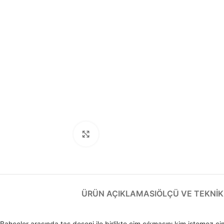
Büyütmek için tıklayın
ÜRÜN AÇIKLAMASI
ÖLÇÜ VE TEKNIK 
Bahçeler arasında taş deseni ile birlikte çim çıkmasını kim istemez çim