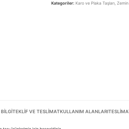
Kategoriler:
Karo ve Plaka Taşları
,
Zemin 
BILGI
TEKLIF VE TESLIMAT
KULLANIM ALANLARI
TESLIMA
 taşı ürünlerimiz için hoşgeldiniz.