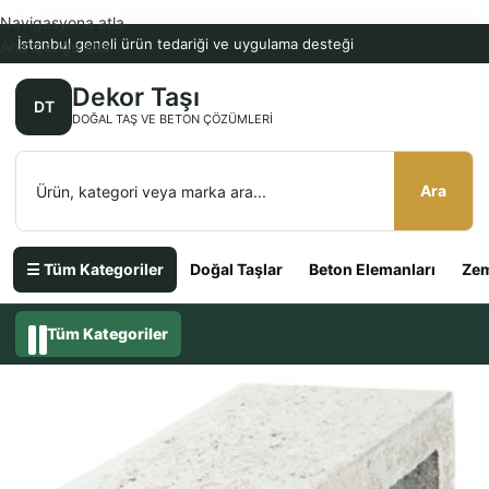
Navigasyona atla
İstanbul geneli ürün tedariği ve uygulama desteği
Ana içeriğe atla
Dekor Taşı
DT
DOĞAL TAŞ VE BETON ÇÖZÜMLERI
Ara
☰ Tüm Kategoriler
Doğal Taşlar
Beton Elemanları
Zem
Tüm Kategoriler