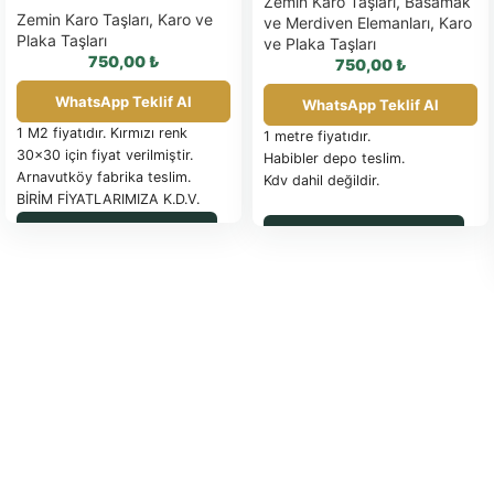
Zemin Karo Taşları
,
Basamak
Zemin Karo Taşları
,
Karo ve
ve Merdiven Elemanları
,
Karo
Plaka Taşları
ve Plaka Taşları
750,00
₺
750,00
₺
WhatsApp Teklif Al
WhatsApp Teklif Al
1 M2 fiyatıdır. Kırmızı renk
1 metre fiyatıdır.
30×30 için fiyat verilmiştir.
Habibler depo teslim.
Arnavutköy fabrika teslim.
Kdv dahil değildir.
BİRİM FİYATLARIMIZA K.D.V.
DAHİL DEĞİLDİR.
Ölçü
WhatsApp ile Sipariş
WhatsApp ile Sipariş
:
29x25x3,5
PALET İLE SEVK EDİLEN
(cm)
ÜRÜNLER FATURA
EDİLİR
Güncel palet fiyatı için
tıklayınız.
SAĞLAM OLARAK
Malzeme:
beton (farklı malzeme
İADE EDİLEN PALETLER İADE
seçenekleri mevcuttur)
FATURASIYLA İade yapılacaktır.
Ölçüler:
29x25x3,5 cm
TESLİM SÜRESİ: SİPARİŞE
(standart ölçü)
İSTİNADEN BİLDİRİLECEKTİR.
Renk:
Beyaz ,Kırmızı ve Sarı
ÖDEME ŞEKLİ: ÖN ÖDEMELİ
(farklı renk seçenekleri
NAKİT –
mevcuttur)
Kullanım Alanları:
Merdivenler