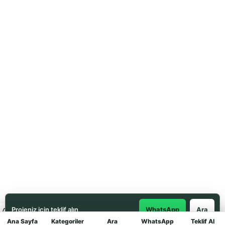
Projeniz için teklif alın
WhatsApp
Ara
Ana Sayfa
Kategoriler
Ara
WhatsApp
Teklif Al
Mağaza