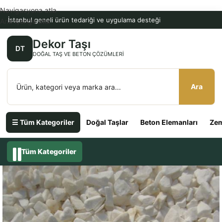
Navigasyona atla
İstanbul geneli ürün tedariği ve uygulama desteği
Ana içeriğe atla
Dekor Taşı
DT
DOĞAL TAŞ VE BETON ÇÖZÜMLERI
Ara
☰ Tüm Kategoriler
Doğal Taşlar
Beton Elemanları
Zem
Tüm Kategoriler