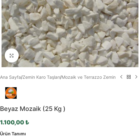
Büyütmek için tıklayın
Ana Sayfa
/
Zemin Karo Taşları
/
Mozaik ve Terrazzo Zemin
Beyaz Mozaik (25 Kg )
1.100,00
₺
Ürün Tanımı