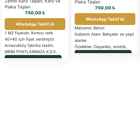
Zemin Karo Taşları
,
Karo ve
Plaka Taşları
Plaka Taşları
750,00
₺
750,00
₺
WhatsApp Teklif Al
WhatsApp Teklif Al
Malzeme: Beton
1 M2 fiyatıdır. Kırmızı renk
Kullanım Alanı: Bahçeler ve yeşil
40×40 için fiyat verilmiştir.
alanlar
Arnavutköy fabrika teslim.
Özellikler: Dayanıklı, estetik,
BİRİM FİYATLARIMIZA K.D.V.
uzun ömürlü, çim çıkışına uygun
WhatsApp ile Sipariş
DAHİL DEĞİLDİR.
Takım İçeriği: Farklı boyutlarda
WhatsApp ile Sipariş
PALET İLE SEVK EDİLEN
ve şekillerde taşlar
ÜRÜNLER FATURA
EDİLİR
Güncel palet fiyatı için
tıklayınız.
SAĞLAM OLARAK
İADE EDİLEN PALETLER İADE
FATURASIYLA İade yapılacaktır.
TESLİM SÜRESİ: SİPARİŞE
İSTİNADEN BİLDİRİLECEKTİR.
ÖDEME ŞEKLİ: ÖN ÖDEMELİ
NAKİT –
NAKLİYE ARACININ SEVK