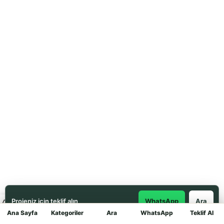
Projeniz için teklif alın
WhatsApp
Ara
Ana Sayfa
Kategoriler
Ara
WhatsApp
Teklif Al
Mağaza