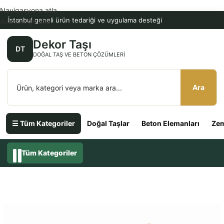
Navigasyona atla
İstanbul geneli ürün tedariği ve uygulama desteği
Ana içeriğe atla
Dekor Taşı
DT
DOĞAL TAŞ VE BETON ÇÖZÜMLERI
Ara
☰ Tüm Kategoriler
Doğal Taşlar
Beton Elemanları
Zem
Tüm Kategoriler