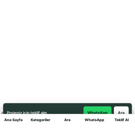
Projeniz için teklif alın
WhatsApp
Ara
Ana Sayfa
Kategoriler
Ara
WhatsApp
Teklif Al
Mağaza