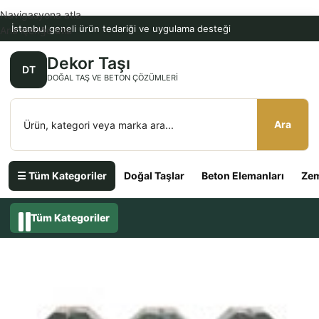
Navigasyona atla
İstanbul geneli ürün tedariği ve uygulama desteği
Ana içeriğe atla
Dekor Taşı
DT
DOĞAL TAŞ VE BETON ÇÖZÜMLERI
Ara
☰ Tüm Kategoriler
Doğal Taşlar
Beton Elemanları
Zem
Tüm Kategoriler