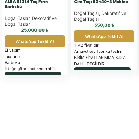
ALBA 81214 Taş Fırın
Çim Taşı 60×40*8 Makine
Barbekü
Doğal Taşlar
,
Dekoratif ve
Doğal Taşlar
,
Dekoratif ve
Doğal Taşlar
Doğal Taşlar
550,00
₺
25.000,00
₺
WhatsApp Teklif Al
WhatsApp Teklif Al
1 M2 fiyatıdır.
El yapımı
Arnavutköy fabrika teslim.
Taş fırın
BİRİM FİYATLARIMIZA K.D.V.
Barbekü
DAHİL DEĞİLDİR.
İsteğe göre ebatlandırılabilir
PALET İLE SEVK EDİLEN
WhatsApp ile Sipariş
ÜRÜNLER FATURA
WhatsApp ile Sipariş
EDİLİR
Güncel palet fiyatı için
tıklayınız.
SAĞLAM OLARAK
İADE EDİLEN PALETLER İADE
FATURASIYLA İade yapılacaktır.
TESLİM SÜRESİ: SİPARİŞE
İSTİNADEN BİLDİRİLECEKTİR.
ÖDEME ŞEKLİ: ÖN ÖDEMELİ
NAKİT –