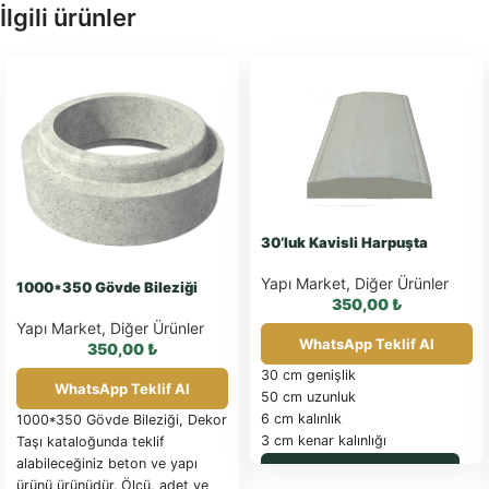
İlgili ürünler
30’luk Kavisli Harpuşta
Yapı Market
,
Diğer Ürünler
1000*350 Gövde Bileziği
350,00
₺
Yapı Market
,
Diğer Ürünler
WhatsApp Teklif Al
350,00
₺
30 cm genişlik
WhatsApp Teklif Al
50 cm uzunluk
6 cm kalınlık
1000*350 Gövde Bileziği, Dekor
3 cm kenar kalınlığı
Taşı kataloğunda teklif
1 metretülde 2 adet
alabileceğiniz beton ve yapı
WhatsApp ile Sipariş
Yaklaşık 30 kg ağırlık
ürünü ürünüdür. Ölçü, adet ve