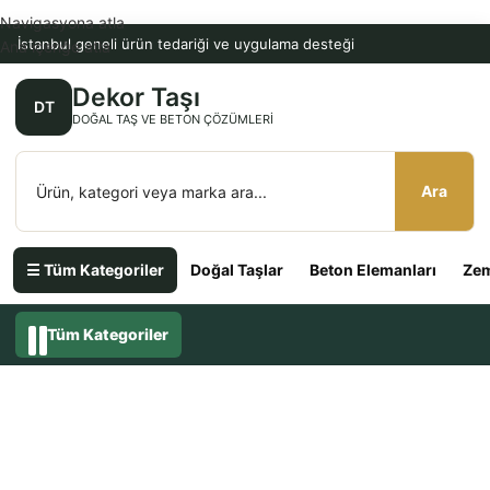
Navigasyona atla
İstanbul geneli ürün tedariği ve uygulama desteği
Ana içeriğe atla
Dekor Taşı
DT
DOĞAL TAŞ VE BETON ÇÖZÜMLERI
Ara
☰ Tüm Kategoriler
Doğal Taşlar
Beton Elemanları
Zem
Tüm Kategoriler