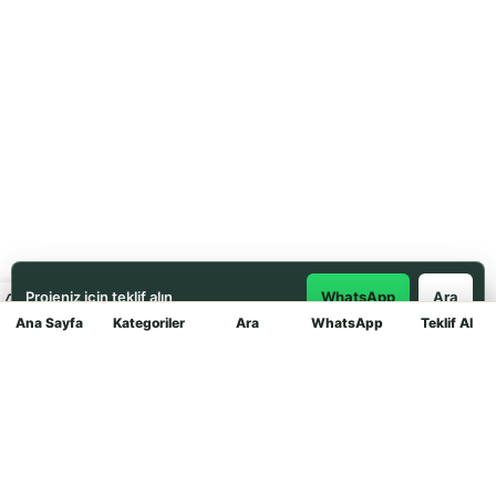
Projeniz için teklif alın
WhatsApp
Ara
Ana Sayfa
Kategoriler
Ara
WhatsApp
Teklif Al
Mağaza