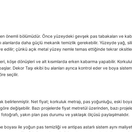
n en önemli bölümüdür. Önce yüzeydeki gevşek pas tabakaları ve kabarm
ı alanlarda daha güçlü mekanik temizlik gerekebilir. Yüzeyde yağ, si
 edilir; çünkü açık metal yüzey nemle temas ettiğinde tekrar oksitle
leri, köşe dönüşleri ve alt kısımlarda erken kabarma yapabilir. Kork
 başlar. Dekor Taşı ekibi bu alanları ayrıca kontrol eder ve boya sist
e seçilir.
k belirlenmiştir. Net fiyat; korkuluk metrajı, pas yoğunluğu, eski boya
göre değişebilir. Bazı projelerde fiyat metretül üzerinden, bazı proje
 fotoğrafı, yakın plan pas durumu ve yaklaşık ölçüsü paylaşılmalıdır.
leme boyası ile yoğun pas temizliği ve antipas astarlı sistem aynı mali