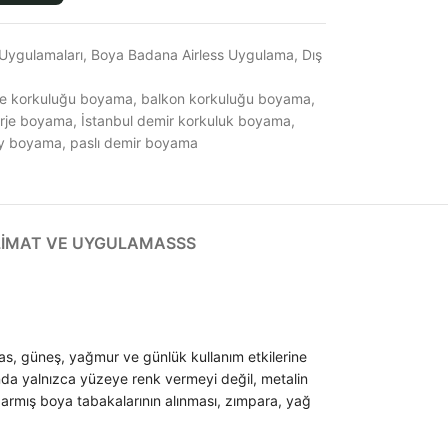
Uygulamaları
,
Boya Badana Airless Uygulama
,
Dış
e korkuluğu boyama
,
balkon korkuluğu boyama
,
orje boyama
,
İstanbul demir korkuluk boyama
,
ey boyama
,
paslı demir boyama
LIMAT VE UYGULAMA
SSS
 pas, güneş, yağmur ve günlük kullanım etkilerine
nda yalnızca yüzeye renk vermeyi değil, metalin
barmış boya tabakalarının alınması, zımpara, yağ