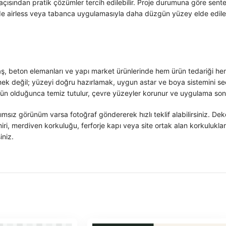
çısından pratik çözümler tercih edilebilir. Proje durumuna göre sent
e airless veya tabanca uygulamasıyla daha düzgün yüzey elde edilebili
ş, beton elemanları ve yapı market ürünlerinde hem ürün tedariği h
k değil; yüzeyi doğru hazırlamak, uygun astar ve boya sistemini seçm
ün olduğunca temiz tutulur, çevre yüzeyler korunur ve uygulama sonu
msız görünüm varsa fotoğraf göndererek hızlı teklif alabilirsiniz. D
iri, merdiven korkuluğu, ferforje kapı veya site ortak alan korkulukları
iniz.