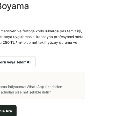
 Boyama
 merdiven ve ferforje korkuluklarda pas temizliği,
 kat boya uygulamasını kapsayan profesyonel metal
tı
250 TL / m²
olup net teklif yüzey durumu ve
oru veya Teklif Al
lama ihtiyacınızı WhatsApp üzerinden
dımları size net şekilde iletilir.
nla Ara