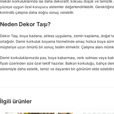
mekân korkuluklarında ise daha dekoratif, kokusu düşük ve temizlik a
yüzeye uygun özel koruyucu sistemler değerlendirilebilir. Gerektiğind
kontrollü çalışma daha doğru sonuç verebilir.
Neden Dekor Taşı?
Dekor Taşı, boya badana, airless uygulama, zemin kaplama, doğal ta
ortağıdır. Demir korkuluk boyama hizmetinde amaç hızlıca boya sürme
müşteriye uzun ömürlü bir sonuç teslim etmektir. Çalışma alanı mümk
Demir korkuluklarınızda pas, boya kabarması, renk solması veya bakı
fiyatı üzerinden size özel teklif hazırlar. Balkon korkuluğu, bahçe dem
sistemiyle daha estetik, temiz ve dayanıklı bir görünüm elde edebilirs
İlgili ürünler