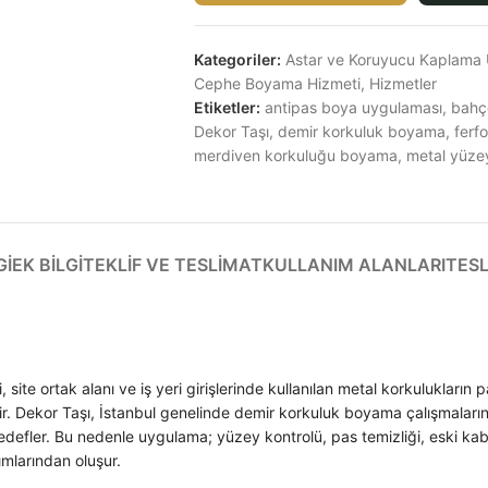
Kategoriler:
Astar ve Koruyucu Kaplama 
Cephe Boyama Hizmeti
,
Hizmetler
Etiketler:
antipas boya uygulaması
,
bahç
Dekor Taşı
,
demir korkuluk boyama
,
ferf
merdiven korkuluğu boyama
,
metal yüz
GI
EK BILGI
TEKLIF VE TESLIMAT
KULLANIM ALANLARI
TES
site ortak alanı ve iş yeri girişlerinde kullanılan metal korkulukların
ir. Dekor Taşı, İstanbul genelinde demir korkuluk boyama çalışmaları
edefler. Bu nedenle uygulama; yüzey kontrolü, pas temizliği, eski ka
mlarından oluşur.