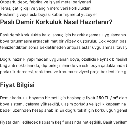
Otopark, depo, fabrika ve iş yeri metal bariyerleri
Teras, çatı çıkışı ve yangın merdiveni korkulukları
Paslanmış veya eski boyası kabarmış metal yüzeyler
Paslı Demir Korkuluk Nasıl Hazırlanır?
Paslı demir korkulukta kalıcı sonuç için hazırlık aşaması uygulamanı
boya tutunmasını artıracak mat bir yüzey oluşturulur. Çok yoğun pasl
temizlendikten sonra bekletilmeden antipas astar uygulanması tavsiye
Doğru hazırlık yapılmadan uygulanan boya, özellikle kaynak birleşim
bağlantı noktalarında, dip birleşimlerinde ve eski boya çatlaklarında
parlaklık derecesi, renk tonu ve koruma seviyesi proje beklentisine gör
Fiyat Bilgisi
Demir korkuluk boyama hizmeti için başlangıç fiyatı
250 TL / m²
olara
boya sistemi, çalışma yüksekliği, ulaşım zorluğu ve işçilik kapsamına 
bedeli üzerinden hesaplanabilir. En doğru teklif için korkuluğun genel
Fiyata dahil edilecek kapsam keşif sırasında netleştirilir. Basit yeni