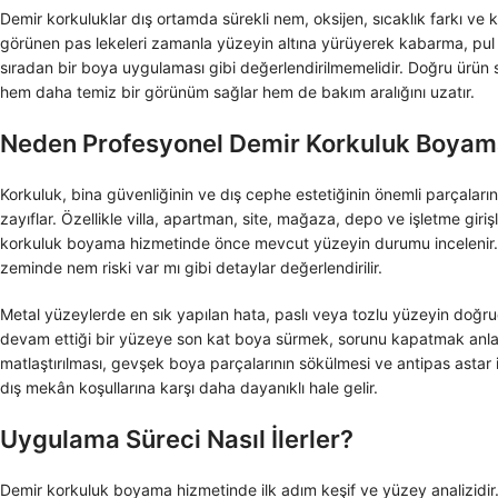
Demir korkuluklar dış ortamda sürekli nem, oksijen, sıcaklık farkı ve k
görünen pas lekeleri zamanla yüzeyin altına yürüyerek kabarma, pul p
sıradan bir boya uygulaması gibi değerlendirilmemelidir. Doğru ürün
hem daha temiz bir görünüm sağlar hem de bakım aralığını uzatır.
Neden Profesyonel Demir Korkuluk Boyam
Korkuluk, bina güvenliğinin ve dış cephe estetiğinin önemli parçala
zayıflar. Özellikle villa, apartman, site, mağaza, depo ve işletme gi
korkuluk boyama hizmetinde önce mevcut yüzeyin durumu incelenir. E
zeminde nem riski var mı gibi detaylar değerlendirilir.
Metal yüzeylerde en sık yapılan hata, paslı veya tozlu yüzeyin doğru
devam ettiği bir yüzeye son kat boya sürmek, sorunu kapatmak anla
matlaştırılması, gevşek boya parçalarının sökülmesi ve antipas astar 
dış mekân koşullarına karşı daha dayanıklı hale gelir.
Uygulama Süreci Nasıl İlerler?
Demir korkuluk boyama hizmetinde ilk adım keşif ve yüzey analizidir.