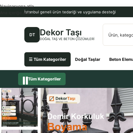
Navigasyona atla
İstanbul geneli ürün tedariği ve uygulama desteği
Ana içeriğe atla
Dekor Taşı
DT
DOĞAL TAŞ VE BETON ÇÖZÜMLERI
☰ Tüm Kategoriler
Doğal Taşlar
Beton Elema
Tüm Kategoriler