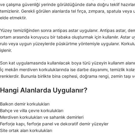
ve çalışma güvenliği yerinde görüldüğünde daha doğru teklif hazırlanı
temizlenir. Gerekli görülen alanlarda tel fırça, zımpara, spatula vey
elde etmektir.
Yüzey temizliğinden sonra antipas astar uygulanır. Antipas astar, de
ortam arasında koruyucu bir tabaka oluşturmak için kullanılır. Astar
rulo veya uygun yüzeylerde püskürtme yöntemiyle uygulanır. Korkuluk de
işlenir.
Son kat uygulamasında kullanılacak boya türü yüzeyin kullanım alanına
İç mekân merdiven korkuluklarında ise darbe dayanımı, temizlik kolaylı
renklerdir. Bununla birlikte bina cephesi, doğrama rengi, zemin taşı v
Hangi Alanlarda Uygulanır?
Balkon demir korkulukları
Bahçe ve villa çevre korkulukları
Merdiven korkulukları ve sahanlık demirleri
Ferforje kapı, ferforje panel ve dekoratif demir yüzeyler
Site ortak alan korkulukları