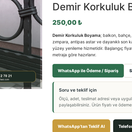
Demir Korkuluk
250,00
₺
Demir Korkuluk Boyama
; balkon, bahçe,
zımpara, antipas astar ve dayanıklı son
yüzey yenileme hizmetidir. Başlangıç fiya
metraja göre hazırlanır.
WhatsApp ile Ödeme / Sipariş
S
Soru ve teklif için
Ölçü, adet, teslimat adresi veya uygu
paylaşabilirsiniz. Ürün fiyatı ve ödeme a
WhatsApp’tan Teklif Al
Telefo