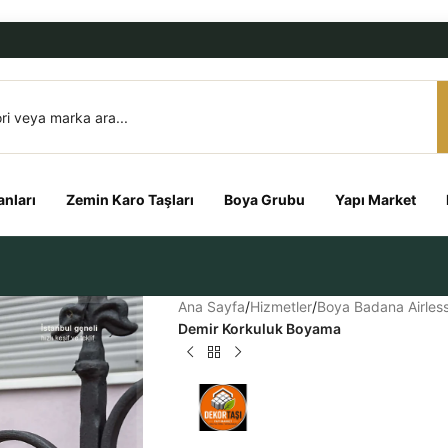
nları
Zemin Karo Taşları
Boya Grubu
Yapı Market
Ana Sayfa
/
Hizmetler
/
Boya Badana Airles
Demir Korkuluk Boyama