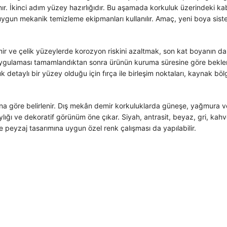
r. İkinci adım yüzey hazırlığıdır. Bu aşamada korkuluk üzerindeki kaba
a uygun mekanik temizleme ekipmanları kullanılır. Amaç, yeni boya sis
mir ve çelik yüzeylerde korozyon riskini azaltmak, son kat boyanın da
 uygulaması tamamlandıktan sonra ürünün kuruma süresine göre bekleni
taylı bir yüzey olduğu için fırça ile birleşim noktaları, kaynak bölge
 göre belirlenir. Dış mekân demir korkuluklarda güneşe, yağmura ve sıc
ğı ve dekoratif görünüm öne çıkar. Siyah, antrasit, beyaz, gri, kahver
e peyzaj tasarımına uygun özel renk çalışması da yapılabilir.