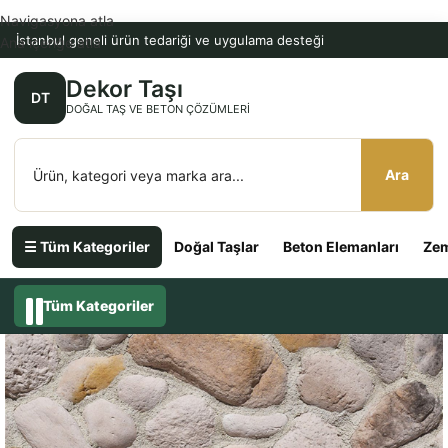
Navigasyona atla
İstanbul geneli ürün tedariği ve uygulama desteği
Ana içeriğe atla
Dekor Taşı
DT
DOĞAL TAŞ VE BETON ÇÖZÜMLERI
Ara
☰ Tüm Kategoriler
Doğal Taşlar
Beton Elemanları
Zem
Tüm Kategoriler