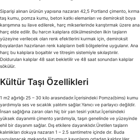
Siparişi alınan ürünün yapısına nazaran 42,5 Portland çimento, kırma
taş kumu, pomza kumu, beton katkı elemanları ve demiroksit boya
karışımına su ilave edilerek, harç mikserlerinde karıştırmak üzere ana
harç elde edilir. Bu harcın kalıplara dökülmesinden ilkin taşların
yüzeyine verilecek olan renk efektlerini kurmak için, demiroksit
boyalardan hazırlanan renk kalıpların belli bölgelerine uygulanır. Ana
harç bu kalıplara boşaltılır ve titreşim sistemiyle sıkılaştırılır.
Doldurulan kalıplar 48 saat bekletilir ve 48 saat sonundan kalıplar
sökülür.
Kültür Taşı Özellikleri
1 m2 ağırlığı 25 – 30 kilo arasındadır.İçerisindeki Pomza(bims) kumu
yardımıyla ses ve sıcaklık yalıtımı sağlar.Yanıcı ve parlayıcı değildir.
İnsan sağlığına zararı olan hiç bir yan tesiri yoktur.İçerisindeki
yüksek dayanımlı çimento yardımıyla, taşın genelinde ve yüzeyinde
ehil bir dayanım sağlar. Dış etkilere dayanıklıdır.Üretilen taşların
kalınlıkları dokuya nazaran 1 – 2.5 santimetre içinde dır. Buda
uygulanacak mekanda lüzumsuz kayıplarını ortadan kaldırır.Her