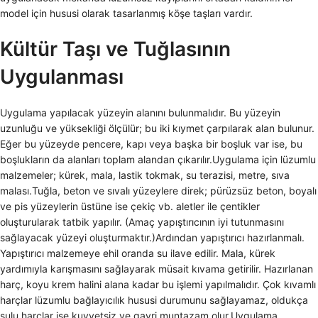
model için hususi olarak tasarlanmış köşe taşları vardır.
Kültür Taşı ve Tuğlasının
Uygulanması
Uygulama yapılacak yüzeyin alanını bulunmalıdır. Bu yüzeyin
uzunluğu ve yüksekliği ölçülür; bu iki kıymet çarpılarak alan bulunur.
Eğer bu yüzeyde pencere, kapı veya başka bir boşluk var ise, bu
boşlukların da alanları toplam alandan çıkarılır.Uygulama için lüzumlu
malzemeler; kürek, mala, lastik tokmak, su terazisi, metre, sıva
malası.Tuğla, beton ve sıvalı yüzeylere direk; pürüzsüz beton, boyalı
ve pis yüzeylerin üstüne ise çekiç vb. aletler ile çentikler
oluşturularak tatbik yapılır. (Amaç yapıştırıcının iyi tutunmasını
sağlayacak yüzeyi oluşturmaktır.)Ardından yapıştırıcı hazırlanmalı.
Yapıştırıcı malzemeye ehil oranda su ilave edilir. Mala, kürek
yardımıyla karışmasını sağlayarak müsait kıvama getirilir. Hazırlanan
harç, koyu krem halini alana kadar bu işlemi yapılmalıdır. Çok kıvamlı
harçlar lüzumlu bağlayıcılık hususi durumunu sağlayamaz, oldukça
sulu harçlar ise kuvvetsiz ve gayri muntazam olur.Uygulama