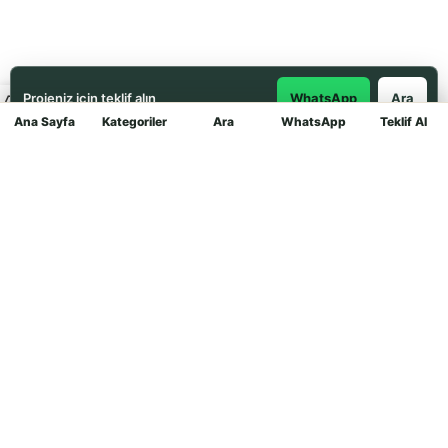
Projeniz için teklif alın
WhatsApp
Ara
Ana Sayfa
Kategoriler
Ara
WhatsApp
Teklif Al
Mağaza