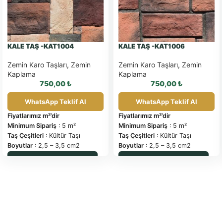
KALE TAŞ -KAT1004
KALE TAŞ -KAT1006
Zemin Karo Taşları
,
Zemin
Zemin Karo Taşları
,
Zemin
Kaplama
Kaplama
750,00
₺
750,00
₺
WhatsApp Teklif Al
WhatsApp Teklif Al
Fiyatlarımız m²’dir
Fiyatlarımız m²’dir
Minimum Sipariş
: 5 m²
Minimum Sipariş
: 5 m²
Taş Çeşitleri
: Kültür Taşı
Taş Çeşitleri
: Kültür Taşı
Boyutlar
: 2,5 – 3,5 cm2
Boyutlar
: 2,5 – 3,5 cm2
Kalınlık
: 2.50 -3.50 cm
Kalınlık
: 2.50 -3.50 cm
WhatsApp ile Sipariş
WhatsApp ile Sipariş
Bir Kutu İçeriği
* 1.00 m²
Bir Kutu İçeriği
* 1.00 m²
Derz Aralığı
: Var
Derz Aralığı
: Var
Ağırlık :
27 kg/m²
Ağırlık :
27 kg/m²