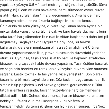
yapılacak yüzeye 0.5 – 1 santimetre genişliğinde harç sürülür. (Sıva
yapar gibi) Sıcak ve kuru havalarda, harcı sürmeden evvel, duvar
ıslatılır. Harç sürülen alan 1 m2 yi geçmemelidir. Aksi halde, harç
kurumaya adım atar ve lüzumlu bağlayıcılık elde edilemez.
Ürünlerinin de arka yüzeyine, duvara uygulanan harca ayrıca bir
miktar daha yapıştırıcı sürülür. Sıcak ve kuru havalarda, mamüllerin
arka tarafı harç sürmeden ilkin ıslatılır Alttan başlanması daha tertipli
uygulamayı sağlayacaktır. Uygulama boyunca, su terazisi
kullanarak, derzlerin muntazam olması sağlamalıdır. e-) Ürünler
duvara yapıştırılmadan ilkin, prova durumunda duvardaki yerlerine
oturtulur. Uygunsa, taşın arkası ıslatılıp harç ile kaplanır, etrafından
birazcık harç taşacak halde duvara yapıştırılır. Taşın üstüne basarak
ve sağa sola hareket ettirerek, arka yüzeyinin duvara iyice oturması
sağlanır. Lastik tokmak ile taş yerine iyice yerleştirilir . Son olarak
taşan harç bir mala sayeinde alınır. Düz taşların uygulamasında, ilk
sıranın bitip peşinden ikinci sıraya geçilmesi gerekmektedir. Tüm
tatbik işlemleri sırasında, taşların yüzeylerine harç gelmemesine
dikkat edilmelidir. Gelmesi durumunda, harcın birazcık kurumasını
bekleyip, ufalanır duruma ulaştığında kuru bir fırça ile
temizlenmelidir. Bu temizlik işlemi için hiç kaygan sünger/fırça/bez