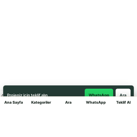
Projeniz için teklif alın
WhatsApp
Ara
Ana Sayfa
Kategoriler
Ara
WhatsApp
Teklif Al
Mağaza