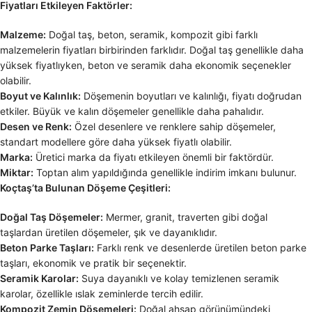
Fiyatları Etkileyen Faktörler:
Malzeme:
Doğal taş, beton, seramik, kompozit gibi farklı
malzemelerin fiyatları birbirinden farklıdır. Doğal taş genellikle daha
yüksek fiyatlıyken, beton ve seramik daha ekonomik seçenekler
olabilir.
Boyut ve Kalınlık:
Döşemenin boyutları ve kalınlığı, fiyatı doğrudan
etkiler. Büyük ve kalın döşemeler genellikle daha pahalıdır.
Desen ve Renk:
Özel desenlere ve renklere sahip döşemeler,
standart modellere göre daha yüksek fiyatlı olabilir.
Marka:
Üretici marka da fiyatı etkileyen önemli bir faktördür.
Miktar:
Toptan alım yapıldığında genellikle indirim imkanı bulunur.
Koçtaş’ta Bulunan Döşeme Çeşitleri:
Doğal Taş Döşemeler:
Mermer, granit, traverten gibi doğal
taşlardan üretilen döşemeler, şık ve dayanıklıdır.
Beton Parke Taşları:
Farklı renk ve desenlerde üretilen beton parke
taşları, ekonomik ve pratik bir seçenektir.
Seramik Karolar:
Suya dayanıklı ve kolay temizlenen seramik
karolar, özellikle ıslak zeminlerde tercih edilir.
Kompozit Zemin Döşemeleri:
Doğal ahşap görünümündeki