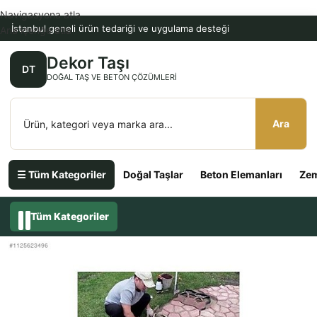
Navigasyona atla
İstanbul geneli ürün tedariği ve uygulama desteği
Ana içeriğe atla
Dekor Taşı
DT
DOĞAL TAŞ VE BETON ÇÖZÜMLERI
Ara
☰ Tüm Kategoriler
Doğal Taşlar
Beton Elemanları
Zem
Tüm Kategoriler