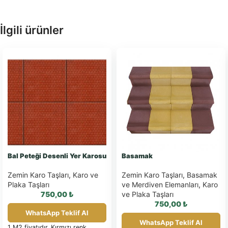
İlgili ürünler
Bal Peteği Desenli Yer Karosu
Basamak
Zemin Karo Taşları
,
Karo ve
Zemin Karo Taşları
,
Basamak
Plaka Taşları
ve Merdiven Elemanları
,
Karo
750,00
₺
ve Plaka Taşları
750,00
₺
WhatsApp Teklif Al
WhatsApp Teklif Al
1 M2 fiyatıdır. Kırmızı renk