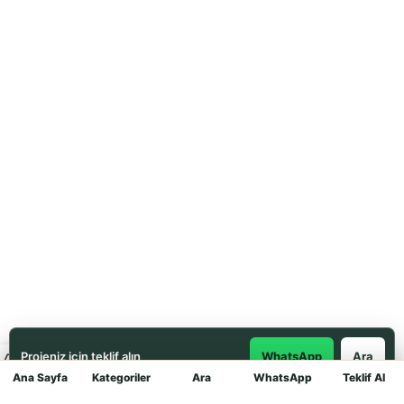
Projeniz için teklif alın
WhatsApp
Ara
Ana Sayfa
Kategoriler
Ara
WhatsApp
Teklif Al
Mağaza