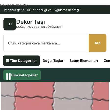
Navigasyona atla
İstanbul geneli ürün tedariği ve uygulama desteği
Ana içeriğe atla
Dekor Taşı
DT
DOĞAL TAŞ VE BETON ÇÖZÜMLERI
Ara
☰ Tüm Kategoriler
Doğal Taşlar
Beton Elemanları
Zem
Tüm Kategoriler