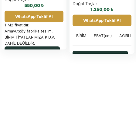
Doğal Taşlar
550,00
₺
1.250,00
₺
WhatsApp Teklif Al
WhatsApp Teklif Al
1 M2 fiyatıdır.
Arnavutköy fabrika teslim.
BİRİM
EBAT(cm)
AĞIRLIK(
BİRİM FİYATLARIMIZA K.D.V.
DAHİL DEĞİLDİR.
PALET İLE SEVK EDİLEN
WhatsApp ile Sipariş
ÜRÜNLER FATURA
WhatsApp ile Sipariş
40×40 ve
28 kg ve
ADET
EDİLİR
Güncel palet fiyatı için
30×30
25 kg
tıklayınız.
SAĞLAM OLARAK
İADE EDİLEN PALETLER İADE
FATURASIYLA İade yapılacaktır.
TESLİM SÜRESİ: SİPARİŞE
1 m2 fiyatıdır.
İSTİNADEN BİLDİRİLECEKTİR.
Habibler depo teslim.
ÖDEME ŞEKLİ: ÖN ÖDEMELİ
Kdv dahil değildir.
NAKİT –
NAKLİYE ARACININ SEVK
Görme engelliler için uyarı taşı
YERİNDE 2 SAATTEN FAZLA
30x30x3 cm boyutlarında
BEKLETİLMESİ DURUMUNDA
Dairesel kabartmalı