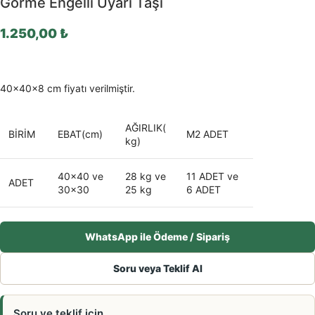
Görme Engelli Uyarı Taşı
1.250,00
₺
40x40x8 cm fiyatı verilmiştir.
AĞIRLIK(
BİRİM
EBAT(cm)
M2 ADET
kg)
40×40 ve
28 kg ve
11 ADET ve
ADET
30×30
25 kg
6 ADET
WhatsApp ile Ödeme / Sipariş
Soru veya Teklif Al
Soru ve teklif için