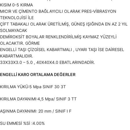
KISIM 0-5 KIRMA
MICIR VE ÇİMENTO BAĞLAYICILI OLARAK PRES-VİBRASYON
TEKNOLOJİSİ İLE
ÇİFT TABAKALI OLARAK ÜRETİLMİŞ, GÜNEŞ IŞIĞINDA EN AZ 2 YIL
SOLMAYACAK
DEMİROKSİT BOYALAR RENKLENDİRİLMİŞ KAYMAZ YÜZEYLİ
OLACAKTIR. GÖRME
ENGELLİ TAŞI ÇİZGİSEL KABARTMALI , UYARI TAŞI İSE DAİRESEL
KABARTMALIDIR.
33X33X3.0 – 5.0 , 40X40X4.0 EBATLARINDADİR.
ENGELLİ KARO ORTALAMA DEĞERLER
KIRILMA YÜKÜ:5 Mpa SINIF 30 3T
KIRILMA DAYANIMI:4,5 Mpa/ SINIF 3 TT
AŞINMA DAYANIMI: 20 mm / SINIF I F
SU EMMESİ %Sİ :4.00%