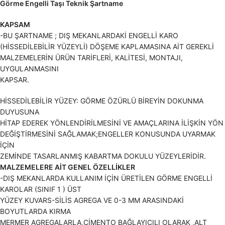
Görme Engelli Taşı Teknik Şartname
KAPSAM
-BU ŞARTNAME ; DIŞ MEKANLARDAKİ ENGELLİ KARO
(HİSSEDİLEBİLİR YÜZEYLİ) DÖŞEME KAPLAMASINA AİT GEREKLİ
MALZEMELERİN ÜRÜN TARİFLERİ, KALİTESİ, MONTAJI,
UYGULANMASINI
KAPSAR.
HİSSEDİLEBİLİR YÜZEY: GÖRME ÖZÜRLÜ BİREYİN DOKUNMA
DUYUSUNA
HİTAP EDEREK YÖNLENDİRİLMESİNİ VE AMAÇLARINA İLİŞKİN YÖN
DEĞİŞTİRMESİNİ SAĞLAMAK;ENGELLER KONUSUNDA UYARMAK
İÇİN
ZEMİNDE TASARLANMIŞ KABARTMA DOKULU YÜZEYLERİDİR.
MALZEMELERE AİT GENEL ÖZELLİKLER
-DIŞ MEKANLARDA KULLANIM İÇİN ÜRETİLEN GÖRME ENGELLİ
KAROLAR (SINIF 1 ) ÜST
YÜZEY KUVARS-SİLİS AGREGA VE 0-3 MM ARASINDAKİ
BOYUTLARDA KIRMA
MERMER AGREGALARLA,ÇİMENTO BAĞLAYICILI OLARAK ,ALT