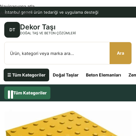
Navigasyona atla
İstanbul geneli ürün tedariği ve uygulama desteği
Ana içeriğe atla
Dekor Taşı
DT
DOĞAL TAŞ VE BETON ÇÖZÜMLERI
Ara
☰ Tüm Kategoriler
Doğal Taşlar
Beton Elemanları
Zem
Tüm Kategoriler