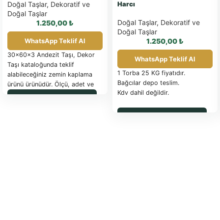
Doğal Taşlar
,
Dekoratif ve
Harcı
Doğal Taşlar
Doğal Taşlar
,
Dekoratif ve
1.250,00
₺
Doğal Taşlar
WhatsApp Teklif Al
1.250,00
₺
30x60x3 Andezit Taşı, Dekor
WhatsApp Teklif Al
Taşı kataloğunda teklif
1 Torba 25 KG fiyatıdır.
alabileceğiniz zemin kaplama
Bağcılar depo teslim.
ürünü ürünüdür. Ölçü, adet ve
Kdv dahil değildir.
uygulama detayları için
WhatsApp ile Sipariş
WhatsApp üzerinden bilgi
isteyebilirsiniz.
WhatsApp ile Sipariş
Malzeme:
Çimento esaslı, özel
katkılı
Uygulama Alanları:
İç cephe, dış
cephe
Kullanım Alanları:
Duvarlar
Özellikleri:
Kolay uygulama
Farklı renk ve doku seçenekleri
Suya ve neme dayanıklı
Çatlamaz ve dökülmez