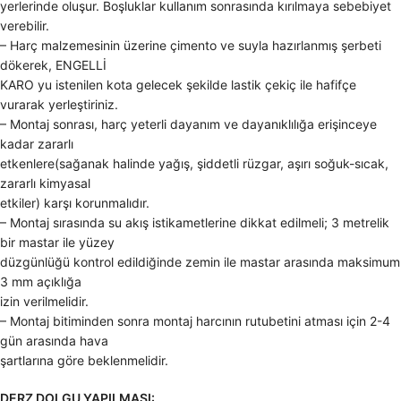
yerlerinde oluşur. Boşluklar kullanım sonrasında kırılmaya sebebiyet
verebilir.
– Harç malzemesinin üzerine çimento ve suyla hazırlanmış şerbeti
dökerek, ENGELLİ
KARO yu istenilen kota gelecek şekilde lastik çekiç ile hafifçe
vurarak yerleştiriniz.
– Montaj sonrası, harç yeterli dayanım ve dayanıklılığa erişinceye
kadar zararlı
etkenlere(sağanak halinde yağış, şiddetli rüzgar, aşırı soğuk-sıcak,
zararlı kimyasal
etkiler) karşı korunmalıdır.
– Montaj sırasında su akış istikametlerine dikkat edilmeli; 3 metrelik
bir mastar ile yüzey
düzgünlüğü kontrol edildiğinde zemin ile mastar arasında maksimum
3 mm açıklığa
izin verilmelidir.
– Montaj bitiminden sonra montaj harcının rutubetini atması için 2-4
gün arasında hava
şartlarına göre beklenmelidir.
DERZ DOLGU YAPILMASI: