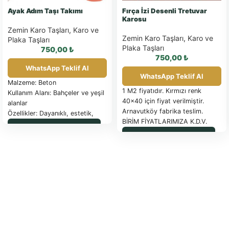
Ayak Adım Taşı Takımı
Fırça İzi Desenli Tretuvar
Karosu
Zemin Karo Taşları
,
Karo ve
Zemin Karo Taşları
,
Karo ve
Plaka Taşları
Plaka Taşları
750,00
₺
750,00
₺
WhatsApp Teklif Al
WhatsApp Teklif Al
Malzeme: Beton
1 M2 fiyatıdır. Kırmızı renk
Kullanım Alanı: Bahçeler ve yeşil
40×40 için fiyat verilmiştir.
alanlar
Arnavutköy fabrika teslim.
Özellikler: Dayanıklı, estetik,
BİRİM FİYATLARIMIZA K.D.V.
uzun ömürlü, çim çıkışına uygun
WhatsApp ile Sipariş
DAHİL DEĞİLDİR.
Takım İçeriği: Farklı boyutlarda
WhatsApp ile Sipariş
PALET İLE SEVK EDİLEN
ve şekillerde taşlar
ÜRÜNLER FATURA
EDİLİR
Güncel palet fiyatı için
tıklayınız.
SAĞLAM OLARAK
İADE EDİLEN PALETLER İADE
FATURASIYLA İade yapılacaktır.
TESLİM SÜRESİ: SİPARİŞE
İSTİNADEN BİLDİRİLECEKTİR.
ÖDEME ŞEKLİ: ÖN ÖDEMELİ