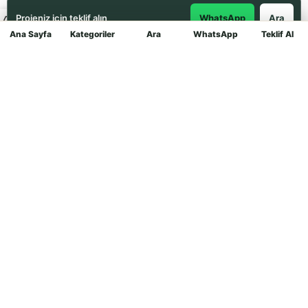
Projeniz için teklif alın
WhatsApp
Ara
Ana Sayfa
Kategoriler
Ara
WhatsApp
Teklif Al
Mağaza