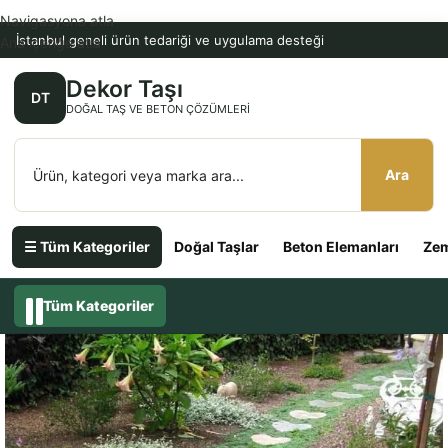
Navigasyona atla
İstanbul geneli ürün tedariği ve uygulama desteği
Ana içeriğe atla
Dekor Taşı
DT
DOĞAL TAŞ VE BETON ÇÖZÜMLERI
Ara
☰ Tüm Kategoriler
Doğal Taşlar
Beton Elemanları
Zem
Tüm Kategoriler