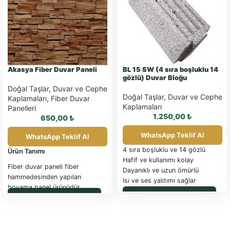
Akasya Fiber Duvar Paneli
BL 15 SW (4 sıra boşluklu 14
gözlü) Duvar Bloğu
Doğal Taşlar
,
Duvar ve Cephe
Doğal Taşlar
,
Duvar ve Cephe
Kaplamaları
,
Fiber Duvar
Kaplamaları
Panelleri
1.250,00
₺
650,00
₺
WhatsApp Teklif Al
WhatsApp Teklif Al
4 sıra boşluklu ve 14 gözlü
Ürün Tanımı
Hafif ve kullanımı kolay
Fiber duvar paneli fiber
Dayanıklı ve uzun ömürlü
hammedesinden yapılan
Isı ve ses yalıtımı sağlar
boyama panel ürünüdür .
Yangına dayanıklı
WhatsApp ile Sipariş
WhatsApp ile Sipariş
Su buharı geçirgenliği düşük
Uygulama Alanları
İç mekan duvarları ve dış mekan
duvarlarında .