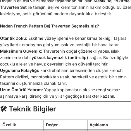
Doğanın en asil ve zamansız taşlarından biri olan
Klasik Bej Eskitme
Traverten Set
ile tanışın. Bej ve krem tonlarının hakim olduğu bu özel
koleksiyon, antik görünümü modern dayanıklılıkla birleştirir.
Neden French Pattern Bej Traverten Seçmelisiniz?
Otantik Doku:
Eskitme yüzey işlemi ve kenar kırma tekniği, taşlara
yüzyıllardır oradaymış gibi yumuşak ve nostaljik bir hava katar.
Maksimum Güvenlik:
Travertenin doğal gözenekli yapısı, ıslak
zeminlerde dahi
yüksek kaymazlık (anti-slip)
sağlar. Bu özelliğiyle
çocuklu aileler ve havuz çevreleri için en güvenli tercihtir.
Uygulama Kolaylığı:
Farklı ebatların birleşiminden oluşan French
Pattern dizilimi, monotonluktan uzak, hareketli ve estetik bir zemin
tasarımı oluşturmanıza olanak tanır.
Uzun Ömürlü Yatırım:
Yapay kaplamaların aksine rengi solmaz,
aşınmaya karşı dirençlidir ve yıllar geçtikçe karakter kazanır.
🛠 Teknik Bilgiler
Özellik
Değer
Açıklama