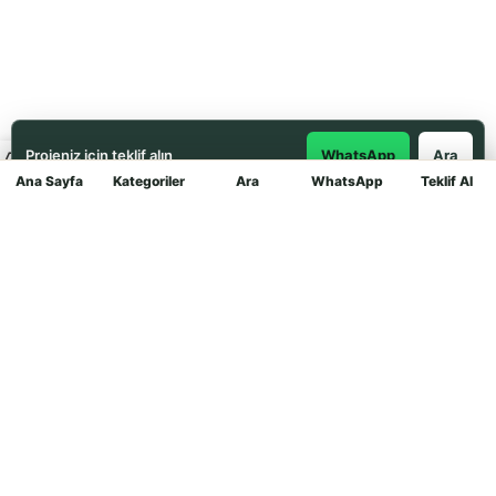
Projeniz için teklif alın
WhatsApp
Ara
Ana Sayfa
Kategoriler
Ara
WhatsApp
Teklif Al
Mağaza