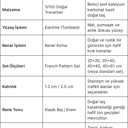
Birinci sınıf kalsiyum
%100 Doğal
Malzeme
karbonat bazlı
Traverten
doğal taş.
Mat, yumuşak ve
Yüzey İşlemi
Eskitme (Tumbled)
antik dokulu yüzey.
Doğal ve rustik bir
Kenar İşlemi
Kenar Kırma
görünüm için hafif
kırık kenarlar.
20×20, 20×40,
Set Ölçüleri
French Pattern Set
40×40, 40×61 cm
(veya standart set).
Standart ve yüksek
Kalınlık
1.2 cm / 2.0 cm
trafikli alanlar için
seçenekler.
Doğal taş
karakteristiği gereği
Renk Tonu
Klasik Bej / Krem
hafif ton geçişleri
mevcuttur.
Teras, balkon,