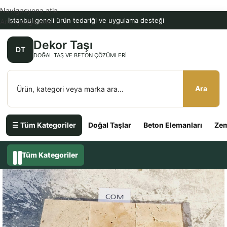
Navigasyona atla
İstanbul geneli ürün tedariği ve uygulama desteği
Ana içeriğe atla
Dekor Taşı
DT
DOĞAL TAŞ VE BETON ÇÖZÜMLERI
Ara
☰ Tüm Kategoriler
Doğal Taşlar
Beton Elemanları
Zem
Tüm Kategoriler