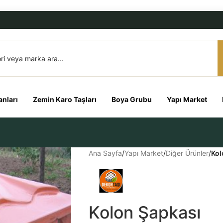
nları
Zemin Karo Taşları
Boya Grubu
Yapı Market
Ana Sayfa
/
Yapı Market
/
Diğer Ürünler
/
Kol
Kolon Şapkası