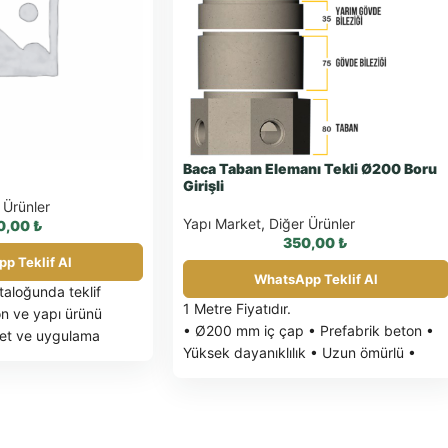
Baca Taban Elemanı Tekli Ø200 Boru
Girişli
 Ürünler
Yapı Market
,
Diğer Ürünler
0,00
₺
350,00
₺
p Teklif Al
WhatsApp Teklif Al
taloğunda teklif
1 Metre Fiyatıdır.
on ve yapı ürünü
• Ø200 mm iç çap • Prefabrik beton •
det ve uygulama
Yüksek dayanıklılık • Uzun ömürlü •
tsApp üzerinden bilgi
Kolay kurulum