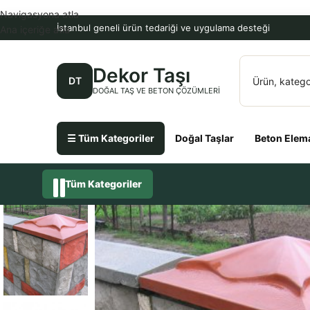
Navigasyona atla
İstanbul geneli ürün tedariği ve uygulama desteği
Ana içeriğe atla
Dekor Taşı
DT
DOĞAL TAŞ VE BETON ÇÖZÜMLERI
☰ Tüm Kategoriler
Doğal Taşlar
Beton Elema
Tüm Kategoriler