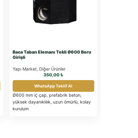
Baca Taban Elemanı Tekli Ø600 Boru
Desenli Küçük
Girişli
Yapı Market
,
Di
Yapı Market
,
Diğer Ürünler
350,00
₺
What
WhatsApp Teklif Al
1 adet fiyatıdır.
Ø600 mm iç çap, prefabrik beton,
Habibler depo t
yüksek dayanıklılık, uzun ömürlü, kolay
Kdv dahil değild
kurulum
Malzeme:
Oksit
çimento karışım
Ölçüler:
39x39x
Renk:
Beyaz (fa