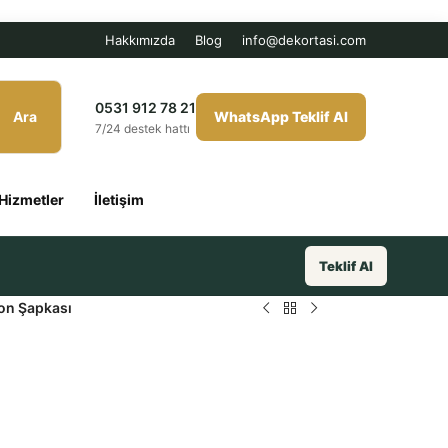
Hakkımızda
Blog
info@dekortasi.com
0531 912 78 21
Ara
WhatsApp Teklif Al
7/24 destek hattı
Hizmetler
İletişim
Teklif Al
on Şapkası