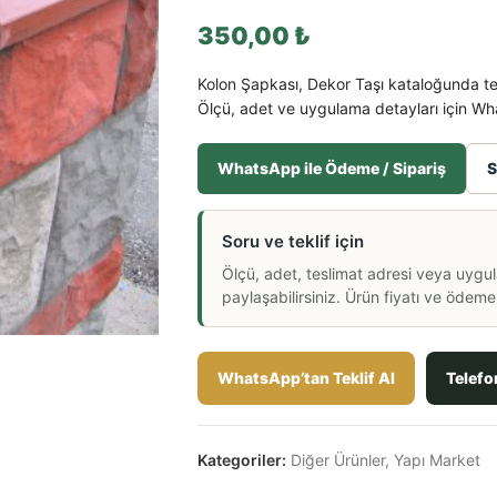
350,00
₺
Kolon Şapkası, Dekor Taşı kataloğunda tek
Ölçü, adet ve uygulama detayları için What
WhatsApp ile Ödeme / Sipariş
S
Soru ve teklif için
Ölçü, adet, teslimat adresi veya uygu
paylaşabilirsiniz. Ürün fiyatı ve ödeme a
WhatsApp’tan Teklif Al
Telefo
Kategoriler:
Diğer Ürünler
,
Yapı Market