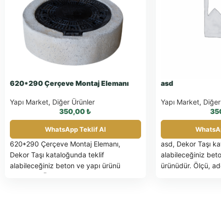
620*290 Çerçeve Montaj Elemanı
asd
Yapı Market
,
Diğer Ürünler
Yapı Market
,
Diğer
350,00
₺
35
WhatsApp Teklif Al
WhatsAp
620*290 Çerçeve Montaj Elemanı,
asd, Dekor Taşı ka
Dekor Taşı kataloğunda teklif
alabileceğiniz bet
alabileceğiniz beton ve yapı ürünü
ürünüdür. Ölçü, a
ürünüdür. Ölçü, adet ve uygulama
detayları için Wha
detayları için WhatsApp üzerinden bilgi
isteyebilirsiniz.
isteyebilirsiniz.