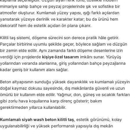
mimariye sahip bahçe ve peyzaj projelerinde şık ve sofistike bir
atmosfer oluşturur. Kumlamalı yüzey yapısı, ışığı farklı açılardan
yansıtarak yüzeye derinlik ve karakter katar; bu da ürünü hem
dekoratif hem de estetik açıdan ön plana çıkarır.
Kilitli taş sistemi, döşeme sürecini son derece pratik hâle getirir.
Parçalar birbirine uyumlu şekilde geçer, böylece sağlam ve düzgün
bir zemin elde edilir. Aynı zamanda farklı döşeme desenlerine izin
verdiği için projelerde
kişiye özel tasarım
imkânı sunar. Yürüyüş
yollarından veranda alanlarına, giriş yollarından bahçe peyzajlarına
kadar geniş bir kullanım alanı sağlar.
Beton altyapısının sunduğu yüksek dayanıklılık ve kumlamalı yüzeyin
doğal kaymaz dokusu sayesinde, dış mekânlarda güvenli ve uzun
ömürlü bir kullanım elde edilir. Yağmur, don, güneş ve sıcaklık farkları
gibi zorlu hava koşullarına karşı direnç gösterir; bakım
gerektirmeden yıllarca kullanılabilir.
Kumlamalı siyah wash beton kilitli taş
, estetik görünümü, kolay
uygulanabilirliği ve yüksek performanslı yapısıyla dış mekân