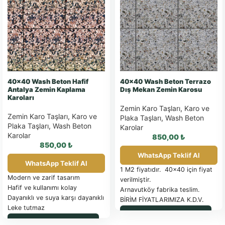
40×40 Wash Beton Hafif
40×40 Wash Beton Terrazo
Antalya Zemin Kaplama
Dış Mekan Zemin Karosu
Karoları
Zemin Karo Taşları
,
Karo ve
Zemin Karo Taşları
,
Karo ve
Plaka Taşları
,
Wash Beton
Plaka Taşları
,
Wash Beton
Karolar
Karolar
850,00
₺
850,00
₺
WhatsApp Teklif Al
WhatsApp Teklif Al
1 M2 fiyatıdır. 40×40 için fiyat
Modern ve zarif tasarım
verilmiştir.
Hafif ve kullanımı kolay
Arnavutköy fabrika teslim.
Dayanıklı ve suya karşı dayanıklı
BİRİM FİYATLARIMIZA K.D.V.
Leke tutmaz
DAHİL DEĞİLDİR.
WhatsApp ile Sipariş
Gerçek betondan üretilmiş
PALET İLE SEVK EDİLEN
WhatsApp ile Sipariş