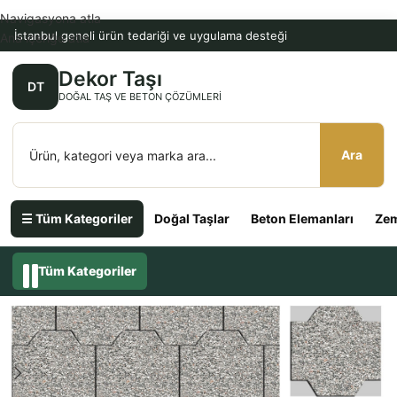
Navigasyona atla
İstanbul geneli ürün tedariği ve uygulama desteği
Ana içeriğe atla
Dekor Taşı
DT
DOĞAL TAŞ VE BETON ÇÖZÜMLERI
Ara
☰ Tüm Kategoriler
Doğal Taşlar
Beton Elemanları
Zem
Tüm Kategoriler