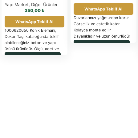
Yapı Market
,
Diğer Ürünler
WhatsApp Teklif Al
350,00
₺
Duvarlarınızı yağmurdan korur
WhatsApp Teklif Al
Görsellik ve estetik katar
Kolayca monte edilir
1000620650 Konik Elemanı,
Dayanıklıdır ve uzun ömürlüdür
Dekor Taşı kataloğunda teklif
Ek Bilgiler:
alabileceğiniz beton ve yapı
WhatsApp ile Sipariş
ürünü ürünüdür. Ölçü, adet ve
25'lik Kavisli Harpuşta, farklı
uygulama detayları için
WhatsApp ile Sipariş
renk seçenekleri ile de
WhatsApp üzerinden bilgi
sunulmaktadır.
isteyebilirsiniz.
Ürünümüz hakkında daha fazla
bilgi için lütfen bizimle iletişime
geçiniz.