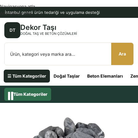
Navigasyona atla
İstanbul geneli ürün tedariği ve uygulama desteği
Ana içeriğe atla
Dekor Taşı
DT
DOĞAL TAŞ VE BETON ÇÖZÜMLERI
Ara
☰ Tüm Kategoriler
Doğal Taşlar
Beton Elemanları
Zem
Tüm Kategoriler