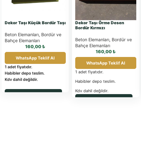
Dekor Taşı Küçük Bordür Taşı
Dekor Taşı Örme Desen
Bordür Kırmızı
Beton Elemanları
,
Bordür ve
Beton Elemanları
,
Bordür ve
Bahçe Elemanları
Bahçe Elemanları
160,00
₺
160,00
₺
WhatsApp Teklif Al
WhatsApp Teklif Al
1 adet fiyatıdır.
1 adet fiyatıdır.
Habibler depo teslim.
Kdv dahil değildir.
Habibler depo teslim.
Kdv dahil değildir.
Ölçü (cm)
:
30x8x1
WhatsApp ile Sipariş
WhatsApp ile Sipariş
Ölçü (cm)
:
10X40X18
Malzeme:
Beton
Boyut:
30 cm x 8 cm x 1 cm
Ağırlık:
2 Kg
1 m
İçin İhtiyaç
2
:
3
Miktar:
10 Adet/m²
(adet)
Yüzey:
Düz