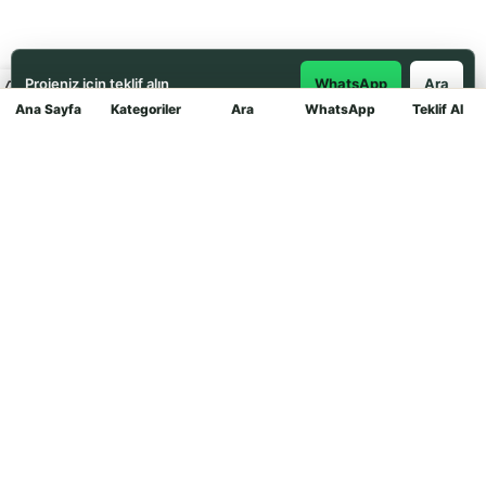
Projeniz için teklif alın
WhatsApp
Ara
Ana Sayfa
Kategoriler
Ara
WhatsApp
Teklif Al
Mağaza