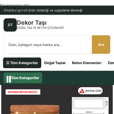
Navigasyona atla
İstanbul geneli ürün tedariği ve uygulama desteği
Ana içeriğe atla
Dekor Taşı
DT
DOĞAL TAŞ VE BETON ÇÖZÜMLERI
Ara
☰ Tüm Kategoriler
Doğal Taşlar
Beton Elemanları
Zem
Tüm Kategoriler