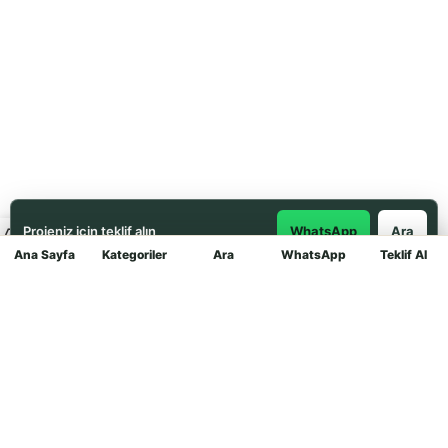
Projeniz için teklif alın
WhatsApp
Ara
Ana Sayfa
Kategoriler
Ara
WhatsApp
Teklif Al
Mağaza