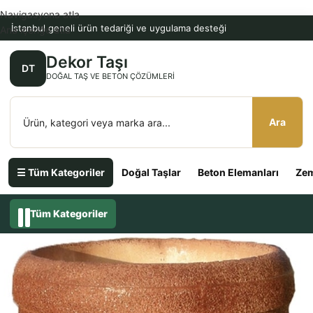
Navigasyona atla
İstanbul geneli ürün tedariği ve uygulama desteği
Ana içeriğe atla
Dekor Taşı
DT
DOĞAL TAŞ VE BETON ÇÖZÜMLERI
Ara
☰ Tüm Kategoriler
Doğal Taşlar
Beton Elemanları
Zem
Tüm Kategoriler