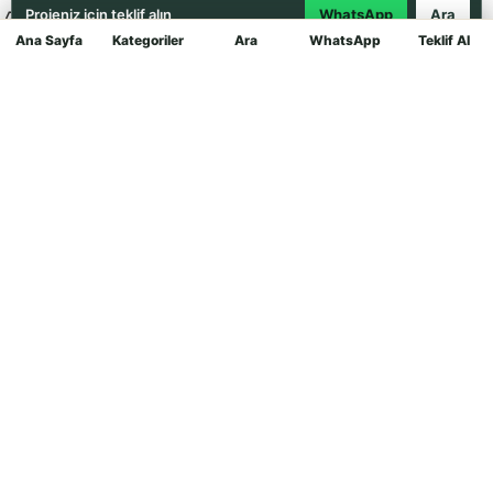
Projeniz için teklif alın
WhatsApp
Ara
Ana Sayfa
Kategoriler
Ara
WhatsApp
Teklif Al
Mağaza