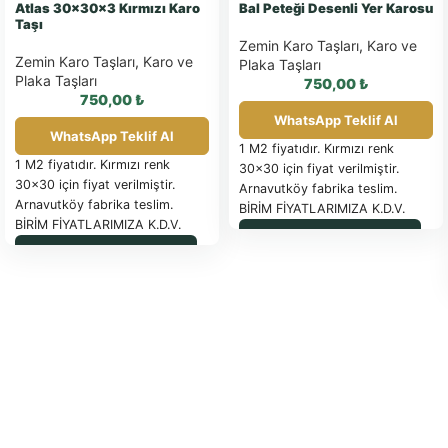
Atlas 30x30x3 Kırmızı Karo
Bal Peteği Desenli Yer Karosu
Taşı
Zemin Karo Taşları
,
Karo ve
Zemin Karo Taşları
,
Karo ve
Plaka Taşları
Plaka Taşları
750,00
₺
750,00
₺
WhatsApp Teklif Al
WhatsApp Teklif Al
1 M2 fiyatıdır. Kırmızı renk
1 M2 fiyatıdır. Kırmızı renk
30×30 için fiyat verilmiştir.
30×30 için fiyat verilmiştir.
Arnavutköy fabrika teslim.
Arnavutköy fabrika teslim.
BİRİM FİYATLARIMIZA K.D.V.
BİRİM FİYATLARIMIZA K.D.V.
DAHİL DEĞİLDİR.
WhatsApp ile Sipariş
DAHİL DEĞİLDİR.
PALET İLE SEVK EDİLEN
WhatsApp ile Sipariş
PALET İLE SEVK EDİLEN
ÜRÜNLER FATURA
ÜRÜNLER FATURA
EDİLİR
Güncel palet fiyatı için
EDİLİR
Güncel palet fiyatı için
tıklayınız.
SAĞLAM OLARAK
tıklayınız.
SAĞLAM OLARAK
İADE EDİLEN PALETLER İADE
İADE EDİLEN PALETLER İADE
FATURASIYLA İade yapılacaktır.
FATURASIYLA İade yapılacaktır.
TESLİM SÜRESİ: SİPARİŞE
TESLİM SÜRESİ: SİPARİŞE
İSTİNADEN BİLDİRİLECEKTİR.
İSTİNADEN BİLDİRİLECEKTİR.
ÖDEME ŞEKLİ: ÖN ÖDEMELİ
ÖDEME ŞEKLİ: ÖN ÖDEMELİ
NAKİT –