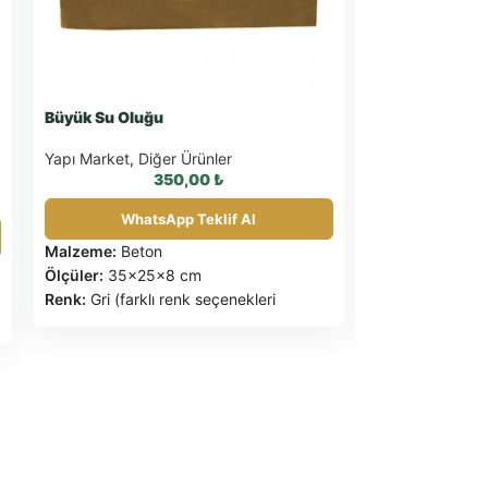
Büyük Su Oluğu
Daisy
Yapı Market
,
Diğer Ürünler
Yapı Market
,
Di
350,00
₺
WhatsApp Teklif Al
What
Malzeme:
Beton
Malzeme:
Fibe
Ölçüler:
35x25x8 cm
Panel Ölçüsü:
1
Renk:
Gri (farklı renk seçenekleri
(yükseklik)
mevcuttur)
Panel Kalınlığı:
Kullanım Alanları:
Bahçeler, teraslar,
Ağırlık:
6,5 kg
balkonlar
Ürün Garantisi
1 adet fiyatıdır.
Montaj Garanti
Habibler depo teslim.
1 Adet panel 4 
Kdv dahil değildir.
1 Adet panel ücr
İstanbul depo te