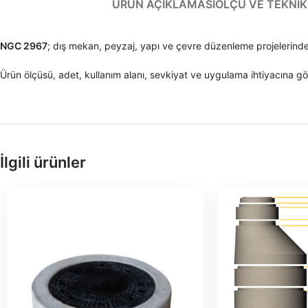
ÜRÜN AÇIKLAMASI
ÖLÇÜ VE TEKNIK 
NGC 2967
; dış mekan, peyzaj, yapı ve çevre düzenleme projelerind
Ürün ölçüsü, adet, kullanım alanı, sevkiyat ve uygulama ihtiyacına gör
İlgili ürünler