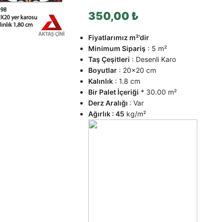
350,00
₺
Fiyatlarımız m²’dir
Minimum Sipariş
: 5 m²
Taş Çeşitleri
: Desenli Karo
Boyutlar
: 20×20 cm
Kalınlık
: 1.8 cm
Bir Palet İçeriği
* 30.00 m²
Derz Aralığı
: Var
Ağırlık : 45
kg/m²