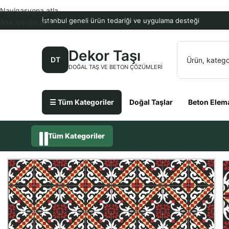
Navigasyona atla
İstanbul geneli ürün tedariği ve uygulama desteği
Ana içeriğe atla
Dekor Taşı
DT
DOĞAL TAŞ VE BETON ÇÖZÜMLERI
☰ Tüm Kategoriler
Doğal Taşlar
Beton Elema
Tüm Kategoriler