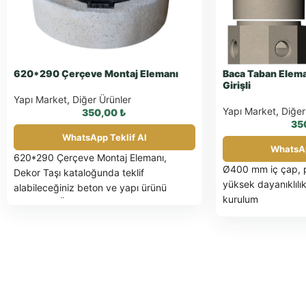
620*290 Çerçeve Montaj Elemanı
Baca Taban Elema
Girişli
Yapı Market
,
Diğer Ürünler
Yapı Market
,
Diğer
350,00
₺
35
WhatsApp Teklif Al
WhatsAp
620*290 Çerçeve Montaj Elemanı,
Ø400 mm iç çap, p
Dekor Taşı kataloğunda teklif
yüksek dayanıklılı
alabileceğiniz beton ve yapı ürünü
kurulum
ürünüdür. Ölçü, adet ve uygulama
detayları için WhatsApp üzerinden bilgi
isteyebilirsiniz.