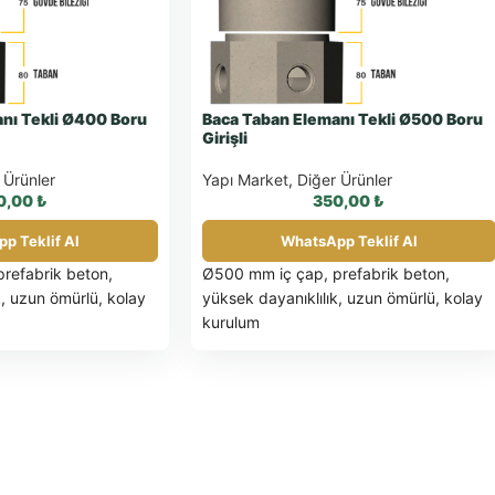
nı Tekli Ø400 Boru
Baca Taban Elemanı Tekli Ø500 Boru
Girişli
 Ürünler
Yapı Market
,
Diğer Ürünler
0,00
₺
350,00
₺
p Teklif Al
WhatsApp Teklif Al
refabrik beton,
Ø500 mm iç çap, prefabrik beton,
k, uzun ömürlü, kolay
yüksek dayanıklılık, uzun ömürlü, kolay
kurulum