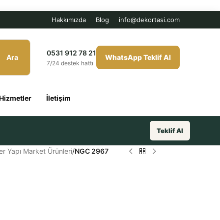
Hakkımızda
Blog
info@dekortasi.com
0531 912 78 21
Ara
WhatsApp Teklif Al
7/24 destek hattı
Hizmetler
İletişim
Teklif Al
er Yapı Market Ürünleri
/
NGC 2967