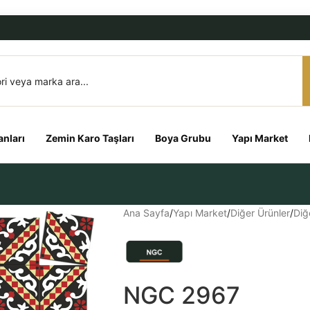
nları
Zemin Karo Taşları
Boya Grubu
Yapı Market
Ana Sayfa
/
Yapı Market
/
Diğer Ürünler
/
Diğ
NGC 2967