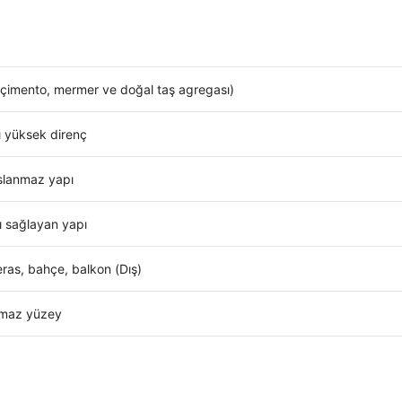
 çimento, mermer ve doğal taş agregası)
ı yüksek direnç
aslanmaz yapı
ı sağlayan yapı
eras, bahçe, balkon (Dış)
utmaz yüzey