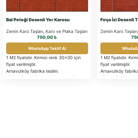
Bal Peteği Desenli Yer Karosu
Fırça İzi Desenli
Zemin Karo Taşları
,
Karo ve Plaka Taşları
Zemin Karo Taşları
750,00
₺
75
WhatsApp Teklif Al
WhatsAp
1 M2 fiyatıdır. Kırmızı renk 30×30 için
1 M2 fiyatıdır. Kır
fiyat verilmiştir.
fiyat verilmiştir.
Arnavutköy fabrika teslim.
Arnavutköy fabrika
BİRİM FİYATLARIMIZA K.D.V. DAHİL
BİRİM FİYATLARIM
DEĞİLDİR.
DEĞİLDİR.
PALET İLE SEVK EDİLEN ÜRÜNLER
PALET İLE SEVK 
FATURA EDİLİR
Güncel palet fiyatı için
FATURA EDİLİR
Gün
tıklayınız.
SAĞLAM OLARAK İADE
tıklayınız.
SAĞLAM
EDİLEN PALETLER İADE FATURASIYLA
EDİLEN PALETLER
İade yapılacaktır.
İade yapılacaktır.
TESLİM SÜRESİ: SİPARİŞE İSTİNADEN
TESLİM SÜRESİ: S
BİLDİRİLECEKTİR.
BİLDİRİLECEKTİR.