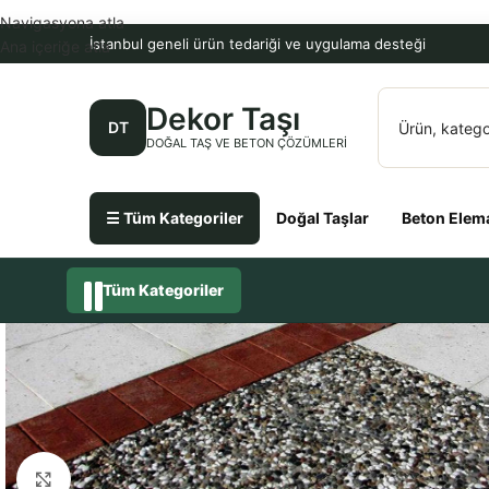
Navigasyona atla
İstanbul geneli ürün tedariği ve uygulama desteği
Ana içeriğe atla
Dekor Taşı
DT
DOĞAL TAŞ VE BETON ÇÖZÜMLERI
☰ Tüm Kategoriler
Doğal Taşlar
Beton Elema
Tüm Kategoriler
Büyütmek için tıklayın