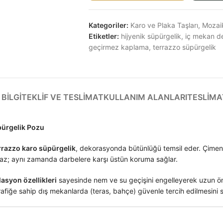
Kategoriler:
Karo ve Plaka Taşları
,
Mozai
Etiketler:
hijyenik süpürgelik
,
iç mekan d
geçirmez kaplama
,
terrazzo süpürgelik
BILGI
TEKLIF VE TESLIMAT
KULLANIM ALANLARI
TESLIMA
üpürgelik Pozu
rrazzo karo süpürgelik
, dekorasyonda bütünlüğü temsil eder. Çiment
lmaz; aynı zamanda darbelere karşı üstün koruma sağlar.
lasyon özellikleri
sayesinde nem ve su geçişini engelleyerek uzun öm
afiğe sahip dış mekanlarda (teras, bahçe) güvenle tercih edilmesini s