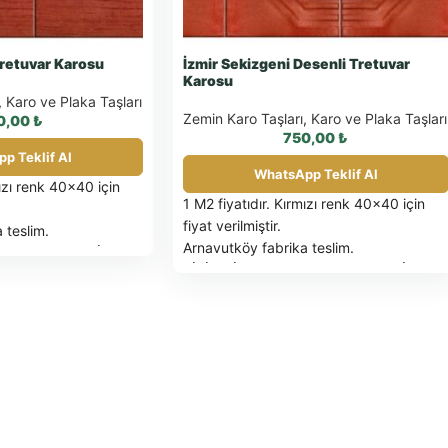
 Tretuvar Karosu
İzmir Sekizgeni Desenli Tretuvar
Karosu
,
Karo ve Plaka Taşları
Zemin Karo Taşları
,
Karo ve Plaka Taşları
0,00
₺
750,00
₺
p Teklif Al
WhatsApp Teklif Al
mızı renk 40×40 için
1 M2 fiyatıdır. Kırmızı renk 40×40 için
fiyat verilmiştir.
 teslim.
Arnavutköy fabrika teslim.
IZA K.D.V. DAHİL
BİRİM FİYATLARIMIZA K.D.V. DAHİL
DEĞİLDİR.
EDİLEN ÜRÜNLER
PALET İLE SEVK EDİLEN ÜRÜNLER
cel palet fiyatı için
FATURA EDİLİR
Güncel palet fiyatı için
 OLARAK İADE
tıklayınız.
SAĞLAM OLARAK İADE
 İADE FATURASIYLA
EDİLEN PALETLER İADE FATURASIYLA
İade yapılacaktır.
İPARİŞE İSTİNADEN
TESLİM SÜRESİ: SİPARİŞE İSTİNADEN