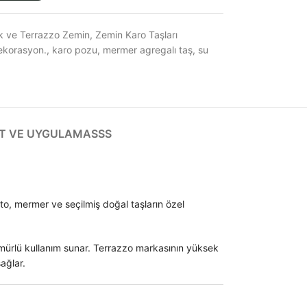
k ve Terrazzo Zemin
,
Zemin Karo Taşları
ekorasyon.
,
karo pozu
,
mermer agregalı taş
,
su
T VE UYGULAMA
SSS
o, mermer ve seçilmiş doğal taşların özel
ürlü kullanım sunar. Terrazzo markasının yüksek
ağlar.