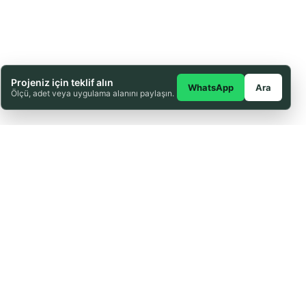
NAKLİYE ARACININ SEVK YERİNDE 2
SAATTEN FAZLA BEKLETİLMESİ
DURUMUNDA 500 TL/SAAT BEKLEME
ÜCRETİ EKLENİR.
FİYATLARIMIZ PROJE BAZLI DEĞİLDİR
Projeniz için teklif alın
1 Palet 25 M2 almaktadır.
WhatsApp
Ara
Ölçü, adet veya uygulama alanını paylaşın.
Boyutlar: 40 cm x 40 cm x 4 cm
Renk: Kırmızı
Malzeme: Beton
Kullanım Alanı: Bahçeler ve yeşil alanlar
Özellikler: Dayanıklı, estetik, uzun
ömürlü, çim çıkışına uygun
Kalebodur tretuvar karosu
Dayanıklı ve uzun ömürlü
40x40 cm boyut
Gri renk
Dış mekanlar ve bahçe zeminleri için
ideal
Kaymaz yapı