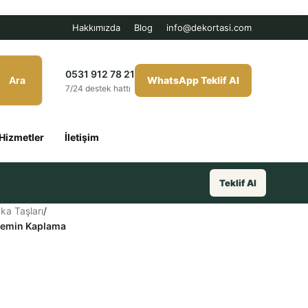
Hakkımızda
Blog
info@dekortasi.com
0531 912 78 21
Ara
WhatsApp Teklif Al
7/24 destek hattı
Hizmetler
İletişim
Teklif Al
ka Taşları
/
Zemin Kaplama