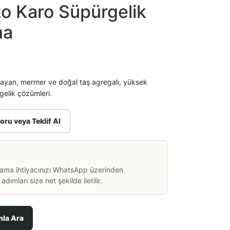
o Karo Süpürgelik
ma
ğlayan, mermer ve doğal taş agregalı, yüksek
elik çözümleri.
oru veya Teklif Al
lama ihtiyacınızı WhatsApp üzerinden
dımları size net şekilde iletilir.
nla Ara