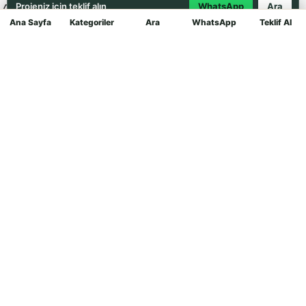
Projeniz için teklif alın
WhatsApp
Ara
Ana Sayfa
Kategoriler
Ara
WhatsApp
Teklif Al
Mağaza