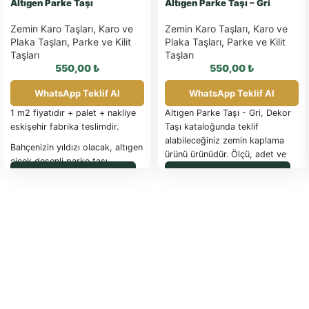
Altıgen Parke Taşı
Altıgen Parke Taşı – Gri
Zemin Karo Taşları
,
Karo ve
Zemin Karo Taşları
,
Karo ve
Plaka Taşları
,
Parke ve Kilit
Plaka Taşları
,
Parke ve Kilit
Taşları
Taşları
550,00
₺
550,00
₺
WhatsApp Teklif Al
WhatsApp Teklif Al
1 m2 fiyatıdır + palet + nakliye
Altıgen Parke Taşı - Gri, Dekor
eskişehir fabrika teslimdir.
Taşı kataloğunda teklif
alabileceğiniz zemin kaplama
Bahçenizin yıldızı olacak, altıgen
ürünü ürünüdür. Ölçü, adet ve
çiçek desenli parke taşı.
uygulama detayları için
WhatsApp ile Sipariş
WhatsApp ile Sipariş
Teknik Bilgiler:
WhatsApp üzerinden bilgi
isteyebilirsiniz.
Malzeme: Beton
Boyutlar:
Kalınlık:
Renk
Seçenekleri: