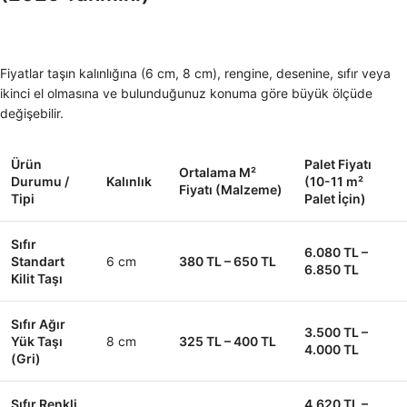
Fiyatlar taşın kalınlığına (6 cm, 8 cm), rengine, desenine, sıfır veya
ikinci el olmasına ve bulunduğunuz konuma göre büyük ölçüde
değişebilir.
Ürün
Palet Fiyatı
Ortalama M²
Durumu /
Kalınlık
(10-11 m²
Fiyatı (Malzeme)
Tipi
Palet İçin)
Sıfır
6.080 TL –
Standart
6 cm
380 TL – 650 TL
6.850 TL
Kilit Taşı
Sıfır Ağır
3.500 TL –
Yük Taşı
8 cm
325 TL – 400 TL
4.000 TL
(Gri)
Sıfır Renkli
4.620 TL –