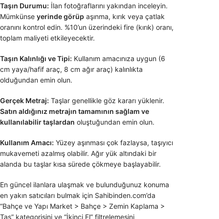
Taşın Durumu:
İlan fotoğraflarını yakından inceleyin.
Mümkünse
yerinde görüp
aşınma, kırık veya çatlak
oranını kontrol edin. %10’un üzerindeki fire (kırık) oranı,
toplam maliyeti etkileyecektir.
Taşın Kalınlığı ve Tipi:
Kullanım amacınıza uygun (6
cm yaya/hafif araç, 8 cm ağır araç) kalınlıkta
olduğundan emin olun.
Gerçek Metraj:
Taşlar genellikle göz kararı yüklenir.
Satın aldığınız metrajın tamamının sağlam ve
kullanılabilir taşlardan
oluştuğundan emin olun.
Kullanım Amacı:
Yüzey aşınması çok fazlaysa, taşıyıcı
mukavemeti azalmış olabilir. Ağır yük altındaki bir
alanda bu taşlar kısa sürede çökmeye başlayabilir.
En güncel ilanlara ulaşmak ve bulunduğunuz konuma
en yakın satıcıları bulmak için Sahibinden.com’da
“Bahçe ve Yapı Market > Bahçe > Zemin Kaplama >
Taş” kategorisini ve “İkinci El” filtrelemesini