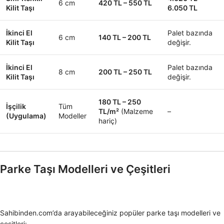
6 cm
420 TL – 550 TL
Kilit Taşı
6.050 TL
İkinci El
Palet bazında
6 cm
140 TL – 200 TL
Kilit Taşı
değişir.
İkinci El
Palet bazında
8 cm
200 TL – 250 TL
Kilit Taşı
değişir.
180 TL – 250
İşçilik
Tüm
TL/m²
(Malzeme
–
(Uygulama)
Modeller
hariç)
Parke Taşı Modelleri ve Çeşitleri
Sahibinden.com’da arayabileceğiniz popüler parke taşı modelleri ve
çeşitleri: