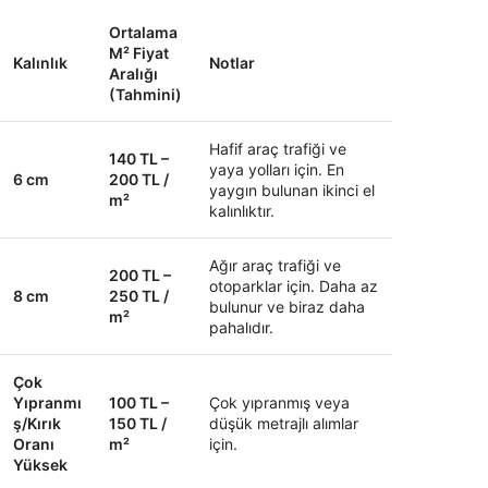
Ortalama
M² Fiyat
Kalınlık
Notlar
Aralığı
(Tahmini)
Hafif araç trafiği ve
140 TL –
yaya yolları için. En
6 cm
200 TL /
yaygın bulunan ikinci el
m²
kalınlıktır.
Ağır araç trafiği ve
200 TL –
otoparklar için. Daha az
8 cm
250 TL /
bulunur ve biraz daha
m²
pahalıdır.
Çok
Yıpranmı
100 TL –
Çok yıpranmış veya
ş/Kırık
150 TL /
düşük metrajlı alımlar
Oranı
m²
için.
Yüksek