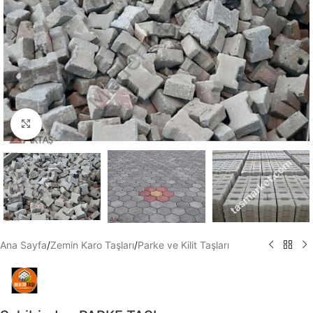
Büyütmek için tıklayın
Ana Sayfa
/
Zemin Karo Taşları
/
Parke ve Kilit Taşları