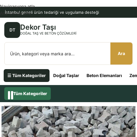
Navigasyona atla
İstanbul geneli ürün tedariği ve uygulama desteği
Ana içeriğe atla
Dekor Taşı
DT
DOĞAL TAŞ VE BETON ÇÖZÜMLERI
Ara
☰ Tüm Kategoriler
Doğal Taşlar
Beton Elemanları
Zem
Tüm Kategoriler