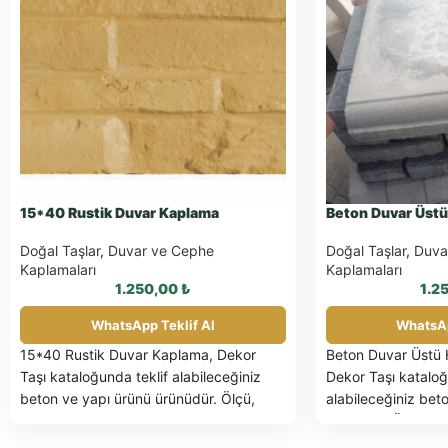
15*40 Rustik Duvar Kaplama
Beton Duvar Üst
Doğal Taşlar
,
Duvar ve Cephe
Doğal Taşlar
,
Duva
Kaplamaları
Kaplamaları
1.250,00
₺
1.2
WhatsApp Teklif Al
WhatsAp
15*40 Rustik Duvar Kaplama, Dekor
Beton Duvar Üstü
Taşı kataloğunda teklif alabileceğiniz
Dekor Taşı kataloğ
beton ve yapı ürünü ürünüdür. Ölçü,
alabileceğiniz bet
adet ve uygulama detayları için
ürünüdür. Ölçü, a
WhatsApp üzerinden bilgi
detayları için Wha