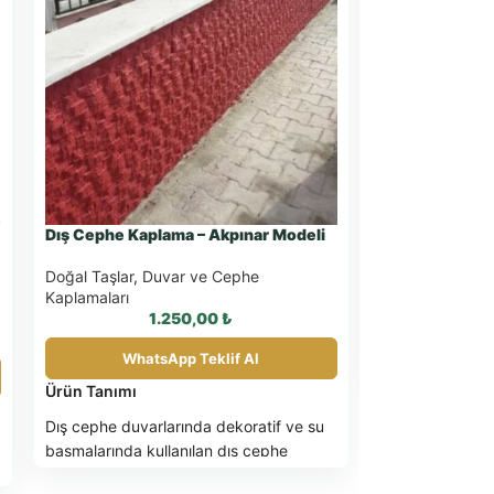
Duman Modeli 
Kaplama
Doğal Taşlar
,
D
Kaplamaları
Dış Cephe Kaplama – Akpınar Modeli
What
Doğal Taşlar
,
Duvar ve Cephe
Kaplamaları
Duman Modeli K
1.250,00
₺
Kaplama, Dekor 
alabileceğiniz
WhatsApp Teklif Al
ürünüdür. Ölçü
Ürün Tanımı
detayları için 
Dış cephe duvarlarında dekoratif ve su
isteyebilirsiniz.
basmalarında kullanılan dış cephe
kaplama modelidir.