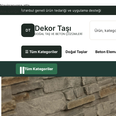
Navigasyona atla
İstanbul geneli ürün tedariği ve uygulama desteği
Ana içeriğe atla
Dekor Taşı
DT
DOĞAL TAŞ VE BETON ÇÖZÜMLERI
☰ Tüm Kategoriler
Doğal Taşlar
Beton Elema
Tüm Kategoriler