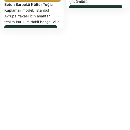
çözümüdür.
Beton Barbekü Kültür Tuğla
WhatsApp ile Sipariş
Kaplamalı
model; İstanbul
Avrupa Yakası için anahtar
teslim kurulum dahil bahçe, villa,
teras ve hobi alanlarına özel
WhatsApp ile Sipariş
hazırlanan dekoratif barbekü
çözümüdür. Kültür tuğla/taş
görünümlü kaplama, ateş
haznesi, baca bölümü ve
yerinde uygulama desteğiyle
teslim edilir. Fiyat
120.000 TL
olup proje kapsamı ve konuma
göre netleştirilir.