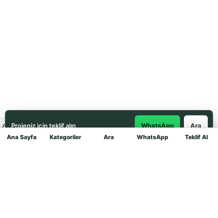
Projeniz için teklif alın
WhatsApp
Ara
Ana Sayfa
Kategoriler
Ara
WhatsApp
Teklif Al
Mağaza