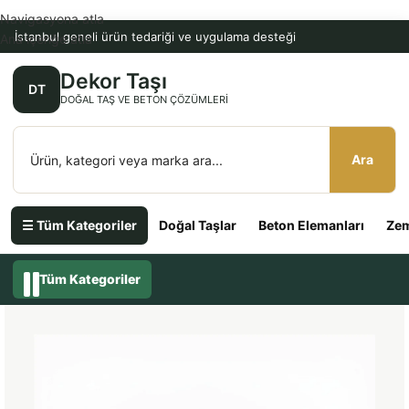
Navigasyona atla
İstanbul geneli ürün tedariği ve uygulama desteği
Ana içeriğe atla
Dekor Taşı
DT
DOĞAL TAŞ VE BETON ÇÖZÜMLERI
Ara
☰ Tüm Kategoriler
Doğal Taşlar
Beton Elemanları
Zem
Tüm Kategoriler