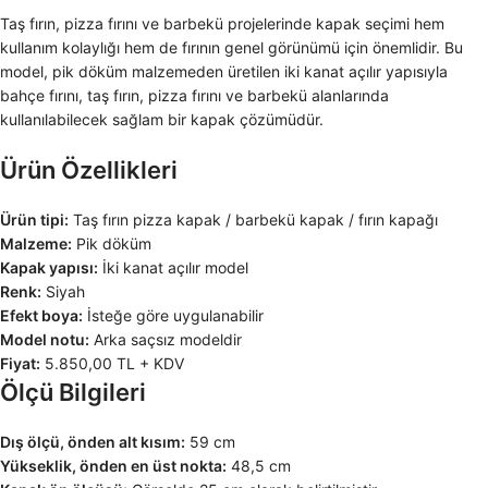
Taş fırın, pizza fırını ve barbekü projelerinde kapak seçimi hem
kullanım kolaylığı hem de fırının genel görünümü için önemlidir. Bu
model, pik döküm malzemeden üretilen iki kanat açılır yapısıyla
bahçe fırını, taş fırın, pizza fırını ve barbekü alanlarında
kullanılabilecek sağlam bir kapak çözümüdür.
Ürün Özellikleri
Ürün tipi:
Taş fırın pizza kapak / barbekü kapak / fırın kapağı
Malzeme:
Pik döküm
Kapak yapısı:
İki kanat açılır model
Renk:
Siyah
Efekt boya:
İsteğe göre uygulanabilir
Model notu:
Arka saçsız modeldir
Fiyat:
5.850,00 TL + KDV
Ölçü Bilgileri
Dış ölçü, önden alt kısım:
59 cm
Yükseklik, önden en üst nokta:
48,5 cm