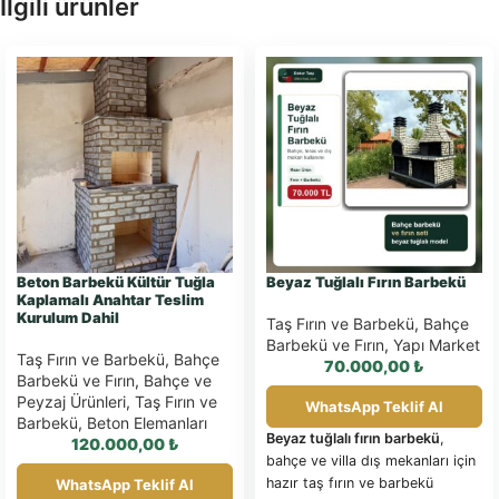
İlgili ürünler
Beton Barbekü Kültür Tuğla
Beyaz Tuğlalı Fırın Barbekü
Kaplamalı Anahtar Teslim
Kurulum Dahil
Taş Fırın ve Barbekü
,
Bahçe
Barbekü ve Fırın
,
Yapı Market
Taş Fırın ve Barbekü
,
Bahçe
70.000,00
₺
Barbekü ve Fırın
,
Bahçe ve
Peyzaj Ürünleri
,
Taş Fırın ve
WhatsApp Teklif Al
Barbekü
,
Beton Elemanları
Beyaz tuğlalı fırın barbekü
,
120.000,00
₺
bahçe ve villa dış mekanları için
hazır taş fırın ve barbekü
WhatsApp Teklif Al