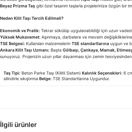
Beyaz Prizma Taş
gibi özel tasarım taşlarla projelerinize özgün bir im
Neden Kilit Taşı Tercih Edilmeli?
Ekonomik ve Pratik:
Tekrar sökülüp uygulanabildiği için uzun vadede
Yüksek Mukavemet:
Aşınmaya, darbelere ve mevsim değişikliklerine
TSE Belgesi:
Kullanılan malzemelerin
TSE standartlarına
uygun ve bi
Ankara Kilit Taşı Uzmanı:
Başta
Gölbaşı, Çankaya, Mamak, Etimesg
sunuyoruz. Projenizin uzun yıllar dayanması için zemin tesviyesinden si
Taş Tipi:
Beton Parke Taşı (Kilitli Sistem)
Kalınlık Seçenekleri:
6 cm
silindirle sıkıştırma
Belge:
TSE Standartlarına Uygundur.
İlgili ürünler