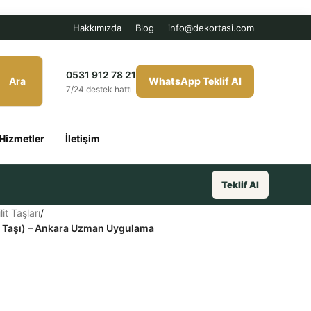
Hakkımızda
Blog
info@dekortasi.com
0531 912 78 21
Ara
WhatsApp Teklif Al
7/24 destek hattı
Hizmetler
İletişim
Teklif Al
it Taşları
/
şık Taşı) – Ankara Uzman Uygulama