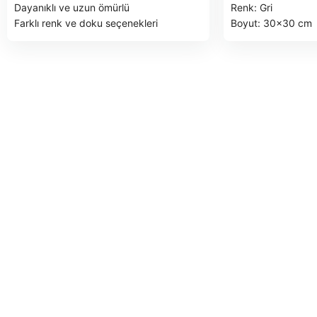
Dayanıklı ve uzun ömürlü
Renk: Gri
Farklı renk ve doku seçenekleri
Boyut: 30x30 cm
Kolay uygulama
Kalınlık: 4 cm
Tarihi ve modern mekanlar için uygun
Dayanıklılık: 50 to
1 M2 fiyatıdır.
Su Geçirmezlik: %
8 CM Siyah ve Beyaz kumlamalı olan
Ankara fabrika tesl
antik ve begonit ölçüler için geçerli
1 m2 fiyatıdır.
fiyatımızdır.
Palet ücreti dahil d
Arnavutköy fabrika teslim.
BİRİM FİYATLARIMIZA K.D.V. DAHİL
DEĞİLDİR.
PALET İLE SEVK EDİLEN ÜRÜNLER
FATURA EDİLİR
Güncel palet fiyatı için
tıklayınız.
SAĞLAM OLARAK İADE
EDİLEN PALETLER İADE FATURASIYLA
İade yapılacaktır.
TESLİM SÜRESİ: SİPARİŞE İSTİNADEN
BİLDİRİLECEKTİR.
ÖDEME ŞEKLİ: ÖN ÖDEMELİ NAKİT –
NAKLİYE ARACININ SEVK YERİNDE 2