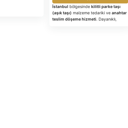
İstanbul
bölgesinde
kilitli parke taşı
(aşık taşı)
malzeme tedariki ve
anahtar
teslim döşeme hizmeti
. Dayanıklı,
n/m²
sökülüp tekrar monte edilebilir ve farklı
5
renklerle
desenli uygulama
imkanı
imdir.
sunar.
M² fiyatı ortalama 180 TL
'den
başlamaktadır (yalnızca malzeme).
eğildir.
Projenize en uygun
6 cm
veya
8 cm
taşı
seçerek hemen teklif alın.