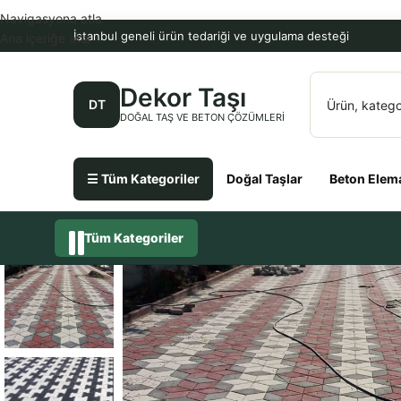
Navigasyona atla
İstanbul geneli ürün tedariği ve uygulama desteği
Ana içeriğe atla
Dekor Taşı
DT
DOĞAL TAŞ VE BETON ÇÖZÜMLERI
☰ Tüm Kategoriler
Doğal Taşlar
Beton Elema
Tüm Kategoriler