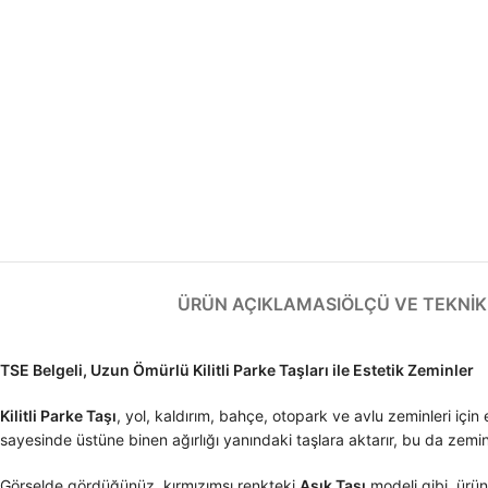
ÜRÜN AÇIKLAMASI
ÖLÇÜ VE TEKNIK 
TSE Belgeli, Uzun Ömürlü Kilitli Parke Taşları ile Estetik Zeminler
Kilitli Parke Taşı
, yol, kaldırım, bahçe, otopark ve avlu zeminleri için
sayesinde üstüne binen ağırlığı yanındaki taşlara aktarır, bu da ze
Görselde gördüğünüz, kırmızımsı renkteki
Aşık Taşı
modeli gibi, ürün