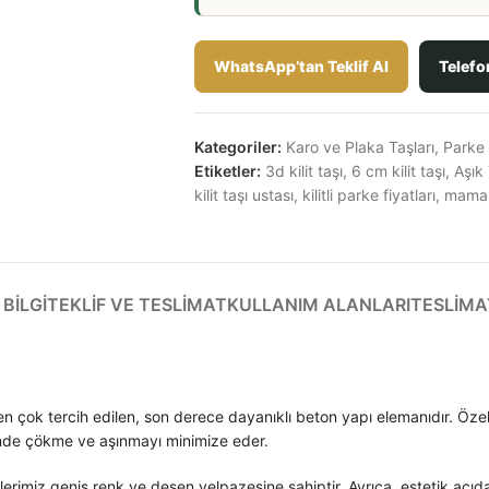
WhatsApp’tan Teklif Al
Telefo
Kategoriler:
Karo ve Plaka Taşları
,
Parke v
Etiketler:
3d kilit taşı
,
6 cm kilit taşı
,
Aşık 
kilit taşı ustası
,
kilitli parke fiyatları
,
mamak 
BILGI
TEKLIF VE TESLIMAT
KULLANIM ALANLARI
TESLIMA
 en çok tercih edilen, son derece dayanıklı beton yapı elemanıdır. Özel 
minde çökme ve aşınmayı minimize eder.
lerimiz geniş renk ve desen yelpazesine sahiptir. Ayrıca, estetik açı