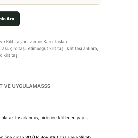
nla Ara
e Kilit Taşları
,
Zemin Karo Taşları
Taşı
,
çim taşı
,
etimesgut kilit taşı
,
kilit taşı ankara
,
kilit taşı
T VE UYGULAMA
SSS
olarak tasarlanmış, birbirine kilitlenen yapısı
dan öne çıkan
3D (Üç Boyutlu) Taş
veya
Siyah