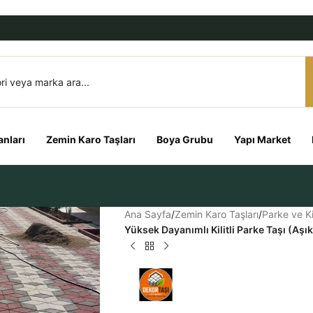
nları
Zemin Karo Taşları
Boya Grubu
Yapı Market
Ana Sayfa
/
Zemin Karo Taşları
/
Parke ve Kil
Yüksek Dayanımlı Kilitli Parke Taşı (A