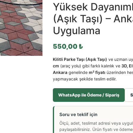
Yüksek Dayanımlı 
(Aşık Taşı) – A
Uygulama
550,00
₺
Kilitli Parke Taşı (Aşık Taşı)
ve uzman uy
cm
(araç yolu) gibi farklı kalınlık ve
3D, E
Ankara
genelinde
m² fiyatı
üzerinden hesa
yapmayacak şekilde teslim edilir.
WhatsApp ile Ödeme / Sipariş
S
Soru ve teklif için
Ölçü, adet, teslimat adresi veya uygu
paylaşabilirsiniz. Ürün fiyatı ve ödeme a