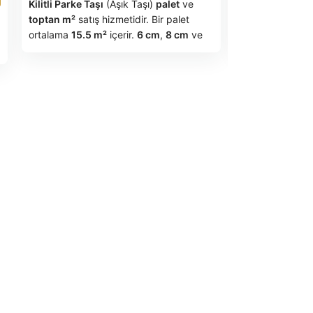
Kilitli Parke Taşı
(Aşık Taşı)
palet
ve
Aşık taşı
adıyla
toptan m²
satış hizmetidir. Bir palet
taşı
, güçlü ve e
ortalama
15.5 m²
içerir.
6 cm
,
8 cm
ve
oluşturmak için
10 cm
kalınlık seçenekleriyle yaya ve
çözümüdür. 6 
ağır araç trafiğine uygundur. Sökülüp
kalınlık seçenek
tekrar uygulanabilme özelliğiyle
uzun
son derece daya
ömürlü
ve
ekonomik
bir zemin
ortalama 400 
çözümüdür.
ortalama 3500
bölgeye ve üreti
gösterebilir).