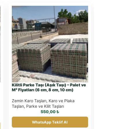
Kilitli Parke Taşı (Aşık Taşı) – Palet ve
Kilitli Parke Ta
M² Fiyatları (6 cm, 8 cm, 10 cm)
ve Modelleri 
Zemin Karo Taşları
,
Karo ve Plaka
Zemin Karo Taşl
Taşları
,
Parke ve Kilit Taşları
Taşları
,
Parke ve
550,00
₺
WhatsApp Teklif Al
What