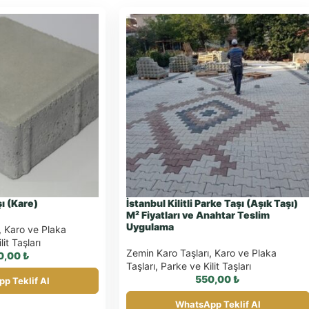
şı (Kare)
İstanbul Kilitli Parke Taşı (Aşık Taşı)
M² Fiyatları ve Anahtar Teslim
Uygulama
,
Karo ve Plaka
it Taşları
Zemin Karo Taşları
,
Karo ve Plaka
0,00
₺
Taşları
,
Parke ve Kilit Taşları
550,00
₺
p Teklif Al
WhatsApp Teklif Al