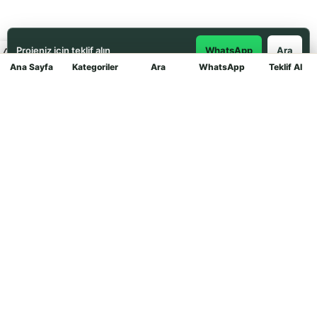
Projeniz için teklif alın
WhatsApp
Ara
Ana Sayfa
Kategoriler
Ara
WhatsApp
Teklif Al
Mağaza