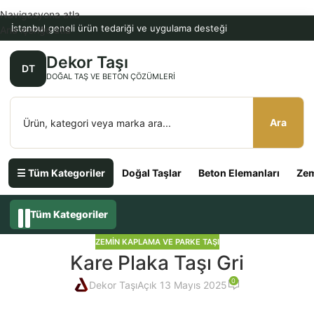
Navigasyona atla
İstanbul geneli ürün tedariği ve uygulama desteği
Ana içeriğe atla
Dekor Taşı
DT
DOĞAL TAŞ VE BETON ÇÖZÜMLERI
Ara
☰ Tüm Kategoriler
Doğal Taşlar
Beton Elemanları
Zem
Tüm Kategoriler
ZEMIN KAPLAMA VE PARKE TAŞI
Kare Plaka Taşı Gri
0
Dekor Taşı
Açık 13 Mayıs 2025