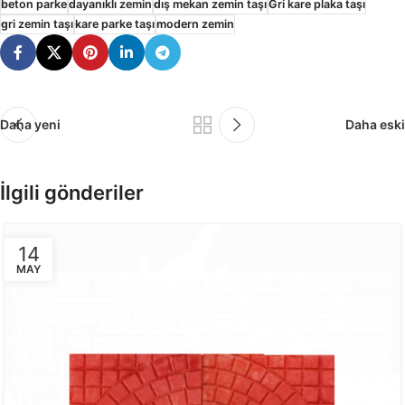
beton parke
dayanıklı zemin
dış mekan zemin taşı
Gri kare plaka taşı
gri zemin taşı
kare parke taşı
modern zemin
Daha yeni
Daha eski
İlgili gönderiler
14
MAY