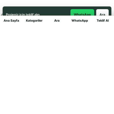
Projeniz için teklif alın
WhatsApp
Ara
Ana Sayfa
Kategoriler
Ara
WhatsApp
Teklif Al
Mağaza