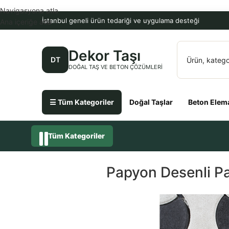
Navigasyona atla
İstanbul geneli ürün tedariği ve uygulama desteği
Ana içeriğe atla
Dekor Taşı
DT
DOĞAL TAŞ VE BETON ÇÖZÜMLERI
☰ Tüm Kategoriler
Doğal Taşlar
Beton Elema
Tüm Kategoriler
Papyon Desenli P