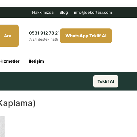
Hakkımızda
Blog
info@dekortasi.com
0531 912 78 21
Ara
WhatsApp Teklif Al
7/24 destek hattı
Hizmetler
İletişim
Teklif Al
 Kaplama)