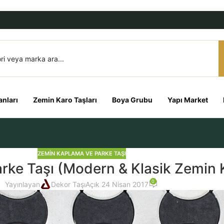
nları
Zemin Karo Taşları
Boya Grubu
Yapı Market
ZEMIN KAPLAMA VE PARKE TAŞI
arke Taşı (Modern & Klasik Zemin
0
Yayınlayan
Dekor Taşı
Açık 24 Nisan 2017