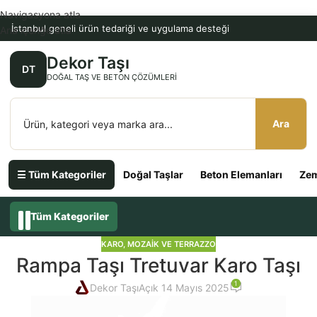
Navigasyona atla
İstanbul geneli ürün tedariği ve uygulama desteği
Ana içeriğe atla
Dekor Taşı
DT
DOĞAL TAŞ VE BETON ÇÖZÜMLERI
Ara
☰ Tüm Kategoriler
Doğal Taşlar
Beton Elemanları
Zem
Tüm Kategoriler
KARO, MOZAIK VE TERRAZZO
Rampa Taşı Tretuvar Karo Taşı
1
Dekor Taşı
Açık 14 Mayıs 2025