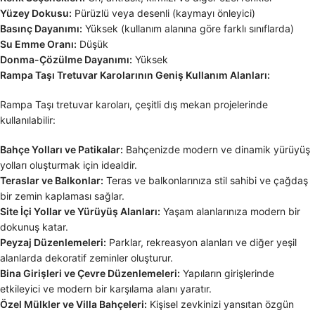
Yüzey Dokusu:
Pürüzlü veya desenli (kaymayı önleyici)
Basınç Dayanımı:
Yüksek (kullanım alanına göre farklı sınıflarda)
Su Emme Oranı:
Düşük
Donma-Çözülme Dayanımı:
Yüksek
Rampa Taşı Tretuvar Karolarının Geniş Kullanım Alanları:
Rampa Taşı tretuvar karoları, çeşitli dış mekan projelerinde
kullanılabilir:
Bahçe Yolları ve Patikalar:
Bahçenizde modern ve dinamik yürüyüş
yolları oluşturmak için idealdir.
Teraslar ve Balkonlar:
Teras ve balkonlarınıza stil sahibi ve çağdaş
bir zemin kaplaması sağlar.
Site İçi Yollar ve Yürüyüş Alanları:
Yaşam alanlarınıza modern bir
dokunuş katar.
Peyzaj Düzenlemeleri:
Parklar, rekreasyon alanları ve diğer yeşil
alanlarda dekoratif zeminler oluşturur.
Bina Girişleri ve Çevre Düzenlemeleri:
Yapıların girişlerinde
etkileyici ve modern bir karşılama alanı yaratır.
Özel Mülkler ve Villa Bahçeleri:
Kişisel zevkinizi yansıtan özgün