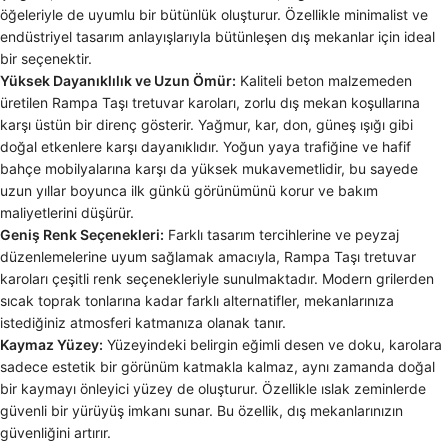
öğeleriyle de uyumlu bir bütünlük oluşturur. Özellikle minimalist ve
endüstriyel tasarım anlayışlarıyla bütünleşen dış mekanlar için ideal
bir seçenektir.
Yüksek Dayanıklılık ve Uzun Ömür:
Kaliteli beton malzemeden
üretilen Rampa Taşı tretuvar karoları, zorlu dış mekan koşullarına
karşı üstün bir direnç gösterir. Yağmur, kar, don, güneş ışığı gibi
doğal etkenlere karşı dayanıklıdır. Yoğun yaya trafiğine ve hafif
bahçe mobilyalarına karşı da yüksek mukavemetlidir, bu sayede
uzun yıllar boyunca ilk günkü görünümünü korur ve bakım
maliyetlerini düşürür.
Geniş Renk Seçenekleri:
Farklı tasarım tercihlerine ve peyzaj
düzenlemelerine uyum sağlamak amacıyla, Rampa Taşı tretuvar
karoları çeşitli renk seçenekleriyle sunulmaktadır. Modern grilerden
sıcak toprak tonlarına kadar farklı alternatifler, mekanlarınıza
istediğiniz atmosferi katmanıza olanak tanır.
Kaymaz Yüzey:
Yüzeyindeki belirgin eğimli desen ve doku, karolara
sadece estetik bir görünüm katmakla kalmaz, aynı zamanda doğal
bir kaymayı önleyici yüzey de oluşturur. Özellikle ıslak zeminlerde
güvenli bir yürüyüş imkanı sunar. Bu özellik, dış mekanlarınızın
güvenliğini artırır.