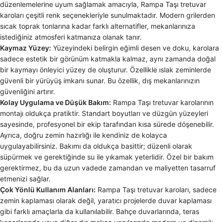
düzenlemelerine uyum sağlamak amacıyla, Rampa Taşı tretuvar
karoları çeşitli renk seçenekleriyle sunulmaktadır. Modern grilerden
sıcak toprak tonlarına kadar farklı alternatifler, mekanlarınıza
istediğiniz atmosferi katmanıza olanak tanır.
Kaymaz Yüzey:
Yüzeyindeki belirgin eğimli desen ve doku, karolara
sadece estetik bir görünüm katmakla kalmaz, aynı zamanda doğal
bir kaymayı önleyici yüzey de oluşturur. Özellikle ıslak zeminlerde
güvenli bir yürüyüş imkanı sunar. Bu özellik, dış mekanlarınızın
güvenliğini artırır.
Kolay Uygulama ve Düşük Bakım:
Rampa Taşı tretuvar karolarının
montajı oldukça pratiktir. Standart boyutları ve düzgün yüzeyleri
sayesinde, profesyonel bir ekip tarafından kısa sürede döşenebilir.
Ayrıca, doğru zemin hazırlığı ile kendiniz de kolayca
uygulayabilirsiniz. Bakımı da oldukça basittir; düzenli olarak
süpürmek ve gerektiğinde su ile yıkamak yeterlidir. Özel bir bakım
gerektirmez, bu da uzun vadede zamandan ve maliyetten tasarruf
etmenizi sağlar.
Çok Yönlü Kullanım Alanları:
Rampa Taşı tretuvar karoları, sadece
zemin kaplaması olarak değil, yaratıcı projelerde duvar kaplaması
gibi farklı amaçlarla da kullanılabilir. Bahçe duvarlarında, teras