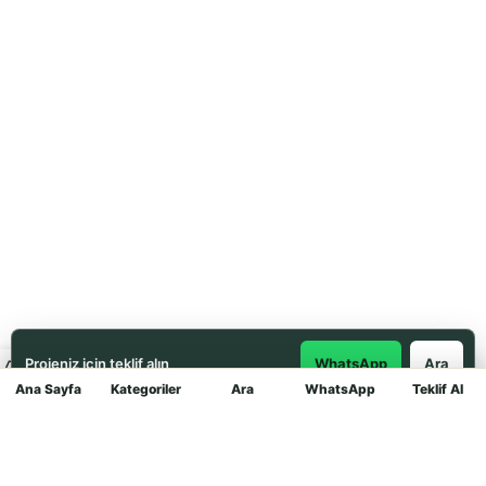
Projeniz için teklif alın
WhatsApp
Ara
Ana Sayfa
Kategoriler
Ara
WhatsApp
Teklif Al
Mağaza