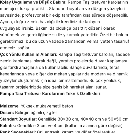
Kolay Uygulama ve Düşük Bakım:
Rampa Taşı tretuvar karolarının
montajı oldukça pratiktir. Standart boyutları ve düzgün yüzeyleri
sayesinde, profesyonel bir ekip tarafından kısa sürede döşenebilir.
Ayrıca, doğru zemin hazırlığı ile kendiniz de kolayca
uygulayabilirsiniz. Bakımı da oldukça basittir; düzenli olarak
süpürmek ve gerektiğinde su ile yıkamak yeterlidir. Özel bir bakım
gerektirmez, bu da uzun vadede zamandan ve maliyetten tasarruf
etmenizi sağlar.
Çok Yönlü Kullanım Alanları:
Rampa Taşı tretuvar karoları, sadece
zemin kaplaması olarak değil, yaratıcı projelerde duvar kaplaması
gibi farklı amaçlarla da kullanılabilir. Bahçe duvarlarında, teras
kenarlarında veya diğer dış mekan yapılarında modern ve dinamik
yüzeyler oluşturmak için ideal bir malzemedir. Bu çok yönlülük,
tasarım projelerinizde size geniş bir hareket alanı sunar.
Rampa Taşı Tretuvar Karolarının Teknik Özellikleri:
Malzeme:
Yüksek mukavemetli beton
Desen:
Belirgin eğimli çizgiler
Standart Boyutlar:
Genellikle 30×30 cm, 40×40 cm ve 50×50 cm
Kalınlık:
Genellikle 3 cm ve 4 cm (kullanım alanına göre değişir)
Renk Seçenekleri:
Gri, antrasit, kırmızı ve diğer özel renkler