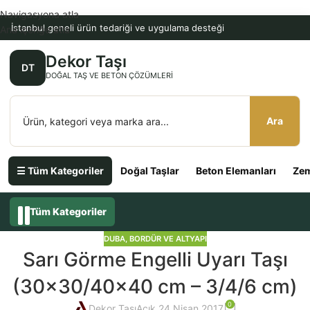
Navigasyona atla
İstanbul geneli ürün tedariği ve uygulama desteği
Ana içeriğe atla
Dekor Taşı
DT
DOĞAL TAŞ VE BETON ÇÖZÜMLERI
Ara
☰ Tüm Kategoriler
Doğal Taşlar
Beton Elemanları
Zem
Tüm Kategoriler
DUBA, BORDÜR VE ALTYAPI
Sarı Görme Engelli Uyarı Taşı
(30×30/40×40 cm – 3/4/6 cm)
0
Dekor Taşı
Açık 24 Nisan 2017