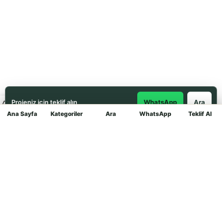
Projeniz için teklif alın
WhatsApp
Ara
Ana Sayfa
Kategoriler
Ara
WhatsApp
Teklif Al
Mağaza