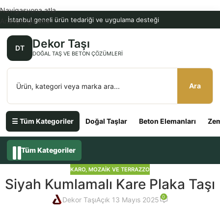
Navigasyona atla
İstanbul geneli ürün tedariği ve uygulama desteği
Ana içeriğe atla
Dekor Taşı
DT
DOĞAL TAŞ VE BETON ÇÖZÜMLERI
Ara
☰ Tüm Kategoriler
Doğal Taşlar
Beton Elemanları
Zem
Tüm Kategoriler
KARO, MOZAIK VE TERRAZZO
Siyah Kumlamalı Kare Plaka Taşı
0
Dekor Taşı
Açık 13 Mayıs 2025