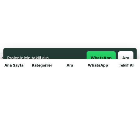
Projeniz için teklif alın
WhatsApp
Ara
Ana Sayfa
Kategoriler
Ara
WhatsApp
Teklif Al
Mağaza