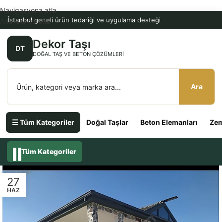
Navigasyona atla
İstanbul geneli ürün tedariği ve uygulama desteği
Ana içeriğe atla
Dekor Taşı
DT
DOĞAL TAŞ VE BETON ÇÖZÜMLERI
Ara
☰ Tüm Kategoriler
Doğal Taşlar
Beton Elemanları
Zem
Tüm Kategoriler
27
HAZ