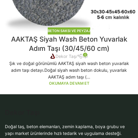
BETON SAKSI VE PEYZAJ
AAKTAŞ Siyah Wash Beton Yuvarlak
Adım Taşı (30/45/60 cm)
0
Dekor Taşı
Şık ve doğal görünümlü AAKTAŞ siyah wash beton yuvarlak
adım taşı detayı.Doğal siyah wash beton dokulu, yuvarlak
AAKTAŞ adım taşı (...
OKUMAYA DEVAM ET
Dekor Taşı
Doğal taş, beton elemanları, zemin kaplama, boya grubu ve
yapı market ürünlerinde hızlı tedarik ve uygulama desteği.