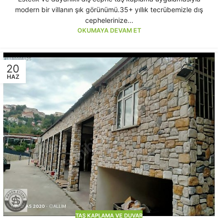
modern bir villanın şık görünümü.35+ yıllık tecrübemizle dış
cephelerinize...
OKUMAYA DEVAM ET
20
HAZ
TAŞ KAPLAMA VE DUVAR