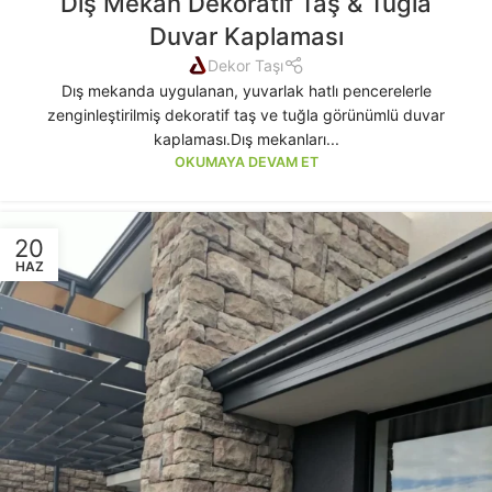
Dış Mekan Dekoratif Taş & Tuğla
Duvar Kaplaması
Dekor Taşı
Dış mekanda uygulanan, yuvarlak hatlı pencerelerle
zenginleştirilmiş dekoratif taş ve tuğla görünümlü duvar
kaplaması.Dış mekanları...
OKUMAYA DEVAM ET
20
HAZ