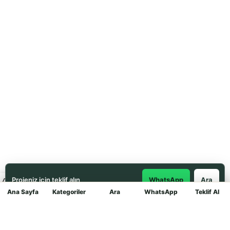
Projeniz için teklif alın
WhatsApp
Ara
Ana Sayfa
Kategoriler
Ara
WhatsApp
Teklif Al
Mağaza