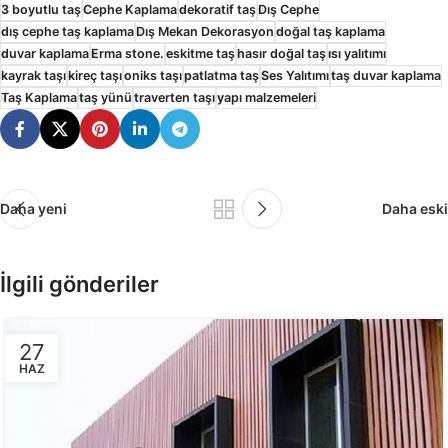
3 boyutlu taş
Cephe Kaplama
dekoratif taş
Dış Cephe
dış cephe taş kaplama
Dış Mekan Dekorasyon
doğal taş kaplama
duvar kaplama
Erma stone.
eskitme taş
hasır doğal taş
ısı yalıtımı
kayrak taşı
kireç taşı
oniks taşı
patlatma taş
Ses Yalıtımı
taş duvar kaplama
Taş Kaplama
taş yünü
traverten taşı
yapı malzemeleri
Daha yeni
Daha eski
İlgili gönderiler
27
HAZ