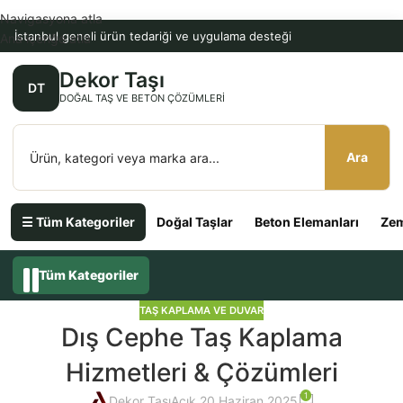
Navigasyona atla
İstanbul geneli ürün tedariği ve uygulama desteği
Ana içeriğe atla
Dekor Taşı
DT
DOĞAL TAŞ VE BETON ÇÖZÜMLERI
Ara
☰ Tüm Kategoriler
Doğal Taşlar
Beton Elemanları
Zem
Tüm Kategoriler
TAŞ KAPLAMA VE DUVAR
Dış Cephe Taş Kaplama
Hizmetleri & Çözümleri
1
Dekor Taşı
Açık 20 Haziran 2025