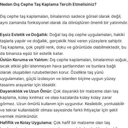
Neden Dış Cephe Taş Kaplama Tercih Etmelisiniz?
Dış cephe taş kaplamaları, binalarınızı sadece görsel olarak değil,
aynı zamanda fonksiyonel olarak da dönüştüren önemli bir yatırımdır.
Eşsiz Estetik ve Doğallık:
Doğal taş dış cephe uygulamaları, hakiki
taşlarla yapılır ve doğallık, gerçeklik hissi veren yüzeylere sahiptir.
Taş kaplama, çok çeşitli renk, doku ve görüntüde olabilmektedir, bu
da binanıza eşsiz bir estetik katar.
Üstün Koruma ve Yalıtım:
Dış cephe kaplamaları, binalarımızı soğuk,
sıcak etkisi gibi istenmeyen hava şartlarından ve bunlara bağlı
olarak oluşabilen rutubetlerden korur. Özellikle taş yünü
uygulamaları, güçlü izolasyon ve istenilen biçime uygun yüzey
tasarımı arayanlar için idealdir.
Dayanıklılık ve Uzun Ömür:
Çok dayanıklı bir malzeme olan taş
kaplama, kolay kırılmaz ve olası kazalarda kolay kolay zarar
görmez. Uzun ömürlü kullanım için uygundur. Kesilebilir, yontulabilir
ve tekrar kullanılabilir olması sayesinde farklı ihtiyaçlar için şekil
vermek mümkündür.
Hafiflik ve Kolay Uygulama:
Çok hafif bir malzeme olan taş