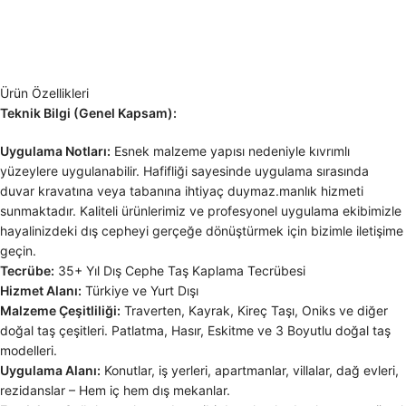
Ürün Özellikleri
Teknik Bilgi (Genel Kapsam):
Uygulama Notları:
Esnek malzeme yapısı nedeniyle kıvrımlı
yüzeylere uygulanabilir. Hafifliği sayesinde uygulama sırasında
duvar kravatına veya tabanına ihtiyaç duymaz.manlık hizmeti
sunmaktadır. Kaliteli ürünlerimiz ve profesyonel uygulama ekibimizle
hayalinizdeki dış cepheyi gerçeğe dönüştürmek için bizimle iletişime
geçin.
Tecrübe:
35+ Yıl Dış Cephe Taş Kaplama Tecrübesi
Hizmet Alanı:
Türkiye ve Yurt Dışı
Malzeme Çeşitliliği:
Traverten, Kayrak, Kireç Taşı, Oniks ve diğer
doğal taş çeşitleri. Patlatma, Hasır, Eskitme ve 3 Boyutlu doğal taş
modelleri.
Uygulama Alanı:
Konutlar, iş yerleri, apartmanlar, villalar, dağ evleri,
rezidanslar – Hem iç hem dış mekanlar.