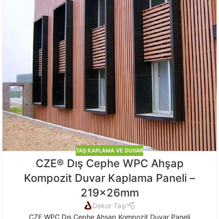
TAŞ KAPLAMA VE DUVAR
CZE® Dış Cephe WPC Ahşap
Kompozit Duvar Kaplama Paneli –
219x26mm
Dekor Taşı
CZE WPC Dış Cephe Ahşap Kompozit Duvar Paneli