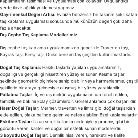
kaplamaların taşınması ve uygulaması çok kolaydır. Uygulandığı
yerde ilave ağırlık yüklemesi yapmaz.
Gayrimenkul Değeri Artışı:
Evinize benzersiz bir tasarım şekli katan
taş kaplama uygulaması sonucunda mülkünüzün değeri çok daha
fazla artacaktır.
Dış Cephe Taş Kaplama Modellerimiz:
Dış cephe taş kaplama uygulamamızda genellikle Traverten taşı,
Kayrak taşı, Kireç taşı, Oniks benzeri taş çeşitleri kullanılmaktadır.
Doğal Taş Kaplama:
Hakiki taşlarla yapılan uygulamalarımız,
doğallığı ve gerçekliği hissettiren yüzeyler sunar. Kesme taşlar
şeklinde geometrik biçimlere sahip olabilir veya harmanlanmış, çeşitli
şekillerin bir araya gelmesiyle oluşmuş bir yüzey yaratılabilir.
Patlatma Taşlar:
İç ve dış mekân uygulamalarında tercih edilen,
temizlik ve bakımı kolay çözümlerdir. Görsel anlamda çok başarılıdır.
Hasır Doğal Taşlar:
Mermer, traverten ve limra gibi doğal taşlardan
elde edilen, plaka halinde gelen ve nefes alabilen özel kaplamalardır.
Eskitme Taşlar:
Uzun süreli kullanım nedeniyle yıpranmış gibi bir
görüntü veren, kaliteli ve doğal bir estetik sunan modellerdir.
3 Boyutlu Doğal Taşlar:
Derinlik hissi veren, hareketli ve kalite