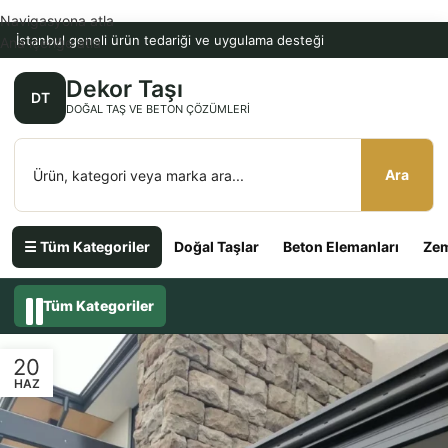
Navigasyona atla
İstanbul geneli ürün tedariği ve uygulama desteği
Ana içeriğe atla
Dekor Taşı
DT
DOĞAL TAŞ VE BETON ÇÖZÜMLERI
Ara
☰ Tüm Kategoriler
Doğal Taşlar
Beton Elemanları
Zem
Tüm Kategoriler
20
HAZ